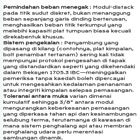
Pemindahan beban menegak
: Modul-distack
pada titik sudut diskret, bukan menanggung
beban sepanjang garis dinding berterusan,
menghasilkan beban titik terkumpul yang
melebihi kapasiti plat tumpuan biasa kecuali
direkabentuk khusus.
Sistem pengekalan
: Penyambung yang
dipasang di kilang (contohnya, plat kimpalan,
bolt penambat tertanam) sering kali tidak
mempunyai protokol pengesahan di tapak
yang distandardkan seperti yang dikehendaki
dalam Seksyen 1705.3 IBC—meninggalkan
pemeriksa tanpa kaedah boleh dipercayai
untuk mengesahkan kedalaman penanaman
atau integriti kimpalan selepas pemasangan.
Toleransi antara muka
varian dimensi
kumulatif sehingga 3/8" antara modul
mengurangkan keberkesanan pemasangan
yang diperkasa tahan api dan kesinambungan
selubung terma, terutamanya di kawasan di
mana sistem penghalang api atau membran
penghalang udara perlu merentasi
sambungan dinamik.