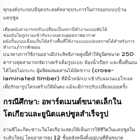
ทุกองค์ประกอบมีจุดประสงค์หลายประการในการออกแบบบ้าน
แคปซูล
เตียงผนังสามารถปรับเปลี่ยนเป็นสถานีทำงานแบบพับได้
ช่องบันไดถูกรวมเข้ากับระบบควบคุมสภาพอากาศ
ผนังกั้นแบบเลื่อนเก็บได้สร้างพื้นที่ใช้งานแบบแปลงสภาพได้สำหรับการ
ทำงาน/การพักผ่อน
แนวทางการใช้งานอย่างมีประสิทธิภาพสูงนี้ทำให้ยูนิตขนาด 250
ตารางฟุตสามารถจัดวางครัวเต็มรูปแบบ ห้องน้ำเปียก และพื้นที่นอน
ได้โดยไม่เกะกะ ผู้ผลิตผสมผสานไม้อัดขวาง (cross-
laminated timber) ที่มีน้ำหนักเบาเข้ากับฉนวนแอโรเจล
เพื่อรักษารูปโครงสร้างให้มั่นคง แม้จะมีการปรับเปลี่ยนบ่อยครั้ง
กรณีศึกษา: อพาร์ตเมนต์ขนาดเล็กใน
โตเกียวและยูนิตแคปซูลสำเร็จรูป
ย่านชิโมะกิตะซาวะในโตเกียวแสดงให้เห็นการใช้ชีวิตในแคปซูลใน
ระดับใหญ่ โดยอาคารสูง 12 ชั้นหลังหนึ่งตั้งอยู่บนที่ดินขนาด