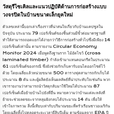
วัสดุรีไซเคิลและแนวปฏิบัติด้านการก่อสร้างแบบ
วงจรปิดในบ้านขนาดเล็กยุคใหม่
ตัวเลขเหล่านี้บอกเล่าเรื่องราวที่น่าสนใจเกี่ยวกับบ้านแคปซูลใน
ปัจจุบัน ประมาณ 79 เปอร์เซ็นต์ของชิ้นส่วนมีขั้วต่อมาตรฐานที่
ทำให้สามารถถอดแยกได้ง่ายกว่าวิธีการก่อสร้างทั่วไปซึ่งมีเพียง 14
เปอร์เซ็นต์เท่านั้น ตามรายงาน Circular Economy
Monitor 2024 เมื่อพูดถึงฐานราก ไม้อัดไขว้ (cross
laminated timber) กำลังเข้ามาแทนคอนกรีตในประมาณ
61 เปอร์เซ็นต์ของกรณี ซึ่งยังช่วยกักเก็บคาร์บอนไดออกไซด์ไว้
ด้วย โดยเฉลี่ยแล้วหน่วยขนาด 500 ตารางฟุตสามารถกักเก็บได้
ประมาณ 8 ตัน และผู้ผลิตยังเห็นผลลัพธ์ที่น่าประทับใจเช่นกัน พวก
เขารายงานว่าสามารถนำวัสดุกลับมาใช้ใหม่ได้ประมาณ 87
เปอร์เซ็นต์เมื่อย้ายบ้านไปยังที่อื่น หมายความว่าบ้านแต่ละหลังที่
ย้ายจะช่วยลดขยะจากหลุมฝังกลบได้ประมาณ 14 ตัน เพื่อให้
เข้าใจภาพรวม สิ่งนี้เทียบเท่ากับปริมาณขยะที่ครัวเรือนชาวอเมริกัน
โดยเฉลี่ยทิ้งไปตลอดระยะเวลายี่สิบปีเต็ม ตามข้อมูลจาก EPA ปี