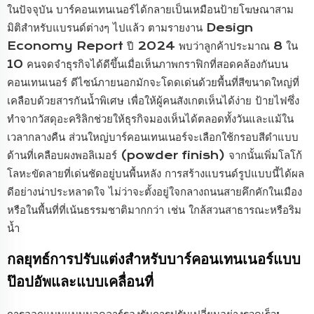
ในปัจจุบัน บาร์คอนเทนเนอร์ได้กลายเป็นเหมือนป้ายโฆษณาสาม
มิติสำหรับแบรนด์ต่างๆ ไปแล้ว ตามรายงาน Design
Economy Report ปี 2024 พบว่าลูกค้าประมาณ 8 ใน
10 คนจดจำธุรกิจได้ดีขึ้นเมื่อเห็นภาพกราฟิกที่สอดคล้องกันบน
คอนเทนเนอร์ ดีไซน์ภายนอกมักจะโดดเด่นด้วยพื้นที่สีขนาดใหญ่ที่
เคลือบด้วยสารกันน้ำพิเศษ เพื่อให้ผู้คนสังเกตเห็นได้ง่าย ป้ายไฟซึ่ง
ทำจากวัสดุอะคริลิกช่วยให้ธุรกิจมองเห็นได้ตลอดทั้งวันและแม้ใน
เวลากลางคืน ส่วนใหญ่บาร์คอนเทนเนอร์จะเลือกใช้กรอบสีดำแบบ
ด้านที่เคลือบผงพอลิเมอร์ (powder finish) จากนั้นเพิ่มโลโก้
โลหะขัดลายที่เด่นชัดอยู่บนพื้นหลัง การสร้างแบรนด์รูปแบบนี้ได้ผล
ดีอย่างน่าประหลาดใจ ไม่ว่าจะตั้งอยู่ใจกลางถนนสายคึกคักในเมือง
หรือในพื้นที่ที่เน้นธรรมชาติมากกว่า เช่น ใกล้สวนสาธารณะหรือริม
น้ำ
กลยุทธ์การปรับแต่งสำหรับบาร์คอนเทนเนอร์แบบ
ป๊อปอัพและแบบเคลื่อนที่