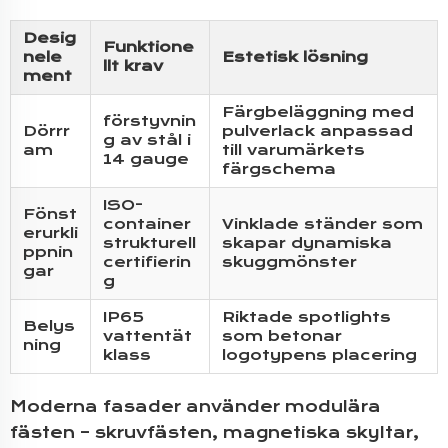
Desig
Funktione
nele
Estetisk lösning
llt krav
ment
Färgbeläggning med
förstyvnin
Dörrr
pulverlack anpassad
g av stål i
am
till varumärkets
14 gauge
färgschema
ISO-
Fönst
container
Vinklade ständer som
erurkli
strukturell
skapar dynamiska
ppnin
certifierin
skuggmönster
gar
g
IP65
Riktade spotlights
Belys
vattentät
som betonar
ning
klass
logotypens placering
Moderna fasader använder modulära
fästen – skruvfästen, magnetiska skyltar,