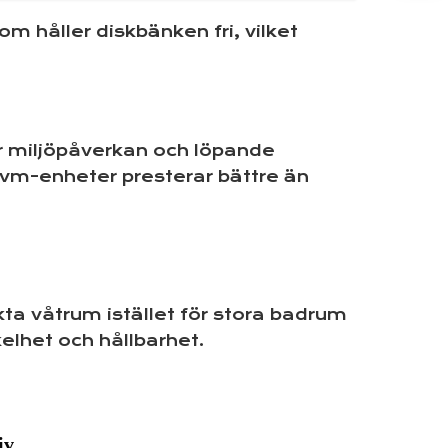
m håller diskbänken fri, vilket
r miljöpåverkan och löpande
vm-enheter presterar bättre än
a våtrum istället för stora badrum
elhet och hållbarhet.
iv