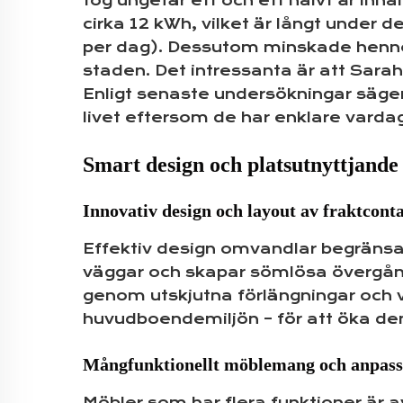
tog ungefär ett och ett halvt år inn
cirka 12 kWh, vilket är långt under 
per dag). Dessutom minskade hennes
staden. Det intressanta är att Sarah
Enligt senaste undersökningar säge
livet eftersom de har enklare vardag
Smart design och platsutnyttjande 
Innovativ design och layout av fraktcon
Effektiv design omvandlar begränsad
väggar och skapar sömlösa övergång
genom utskjutna förlängningar och 
huvudboendemiljön – för att öka de
Mångfunktionellt möblemang och anpassn
Möbler som har flera funktioner är 