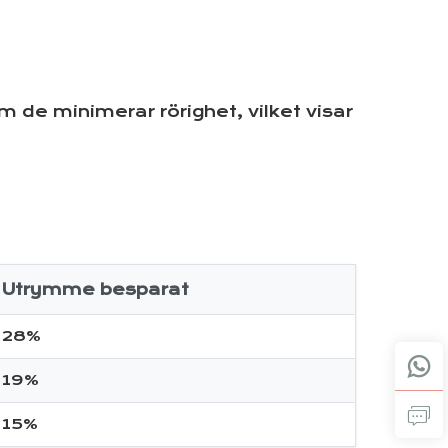
m de minimerar rörighet, vilket visar
Utrymme besparat
28%
19%
15%