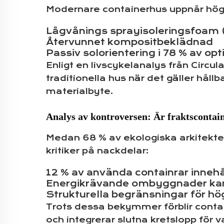
Modernare containerhus uppnår hö
Lågvånings sprayisoleringsfoam (R
Återvunnet kompositbeklädnad
Passiv solorientering i 78 % av o
Enligt en livscykelanalys från Circul
traditionella hus när det gäller hå
materialbyte.
Analys av kontroversen: Är fraktscontai
Medan 68 % av ekologiska arkitekte
kritiker på nackdelar:
12 % av använda containrar innehå
Energikrävande ombyggnader kan n
Strukturella begränsningar för hö
Trots dessa bekymmer förblir contai
och integrerar slutna kretslopp för v