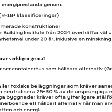
g energiprestanda genom:
-18+ klassificeringar)
ptimerade konstruktioner
ar Building Institute från 2024 överträffar vä
llbarhetsmål under 20 år, inklusive en minskni
nrar verkligen gröna?
r ser containerhus som hållbara alternativ (
ller toxiska beläggningar som kräver sane
eutralisera 25–30 % av de ursprungliga m
ga byggnader kräver ofta ytterligare stålf
nerboende ett hållbart alternativ när man anv
atten och energi.