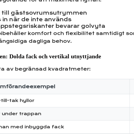
r till gästsovrumsutrymmen
in när de inte används
appstegsriskanter bevarar golvyta
ehåller komfort och flexibilitet samtidigt so
ångsidiga dagliga behov.
n: Dolda fack och vertikal utnyttjande
sta av begränsad kvadratmeter:
mförandeexempel
ill-tak hyllor
 under trappan
man med inbyggda fack