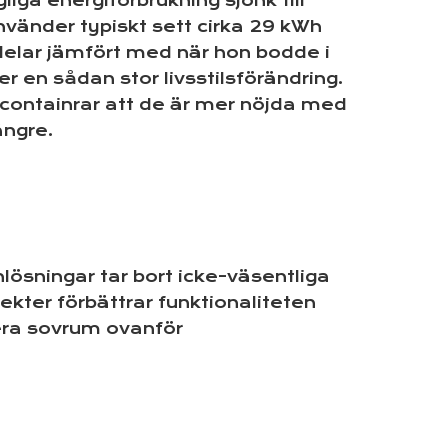
iga energiförbrukning sjönk till
nvänder typiskt sett cirka 29 kWh
elar jämfört med när hon bodde i
r en sådan stor livsstilsförändring.
 containrar att de är mer nöjda med
ängre.
ösningar tar bort icke-väsentliga
kter förbättrar funktionaliteten
era sovrum ovanför