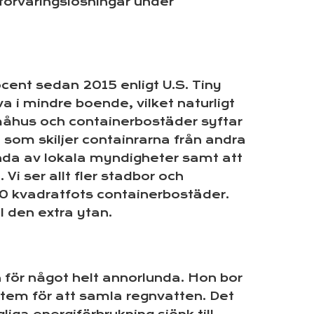
förvaringslösningar under
ocent sedan 2015 enligt U.S. Tiny
a i mindre boende, vilket naturligt
småhus och containerbostäder syftar
ad som skiljer containrarna från andra
kända av lokala myndigheter samt att
Vi ser allt fler stadbor och
00 kvadratfots containerbostäder.
l den extra ytan.
för något helt annorlunda. Hon bor
stem för att samla regnvatten. Det