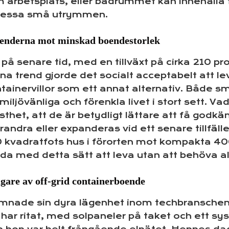
 arbetsplats, eller badrummet kan innehålla 
i dessa små utrymmen.
trenderna mot minskad boendestorlek
på senare tid, med en tillväxt på cirka 210 pr
na trend gjorde det socialt acceptabelt att lev
tainervillor som ett annat alternativ. Både 
 miljövänliga och förenkla livet i stort sett. V
fasthet, att de är betydligt lättare att få god
ndra eller expanderas vid ett senare tillfälle. 
00 kvadratfots hus i förorten mot kompakta 4
jda med detta sätt att leva utan att behöva al
ägare av off-grid containerboende
mnade sin dyra lägenhet inom techbranschen 
 har ritat, med solpaneler på taket och ett sy