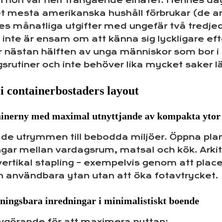
an hon var helt frångående elnätet. Hennes dagl
det mesta amerikanska hushåll förbrukar (de a
 månatliga utgifter med ungefär två tredjed
 inte är ensam om att känna sig lyckligare efte
r nästan hälften av unga människor som bor i
srutiner och inte behöver lika mycket saker l
i containerbostaders layout
tainerny med maximal utnyttjande av kompakta ytor
e utrymmen till bebodda miljöer. Öppna planl
ar mellan vardagsrum, matsal och kök. Arkite
vertikal stapling – exempelvis genom att plac
n användbara ytan utan att öka fotavtrycket.
ingsbara inredningar i minimalistiskt boende
avgörande för att maximera nyttan: