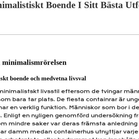
imalistiskt Boende I Sitt Bästa Ut
m minimalismrörelsen
iskt boende och medvetna livsval
minimalistskt livsstil eftersom de tvingar mä
m bara tar plats. De flesta containrar är ung
 har en verklig funktion. Människor som bor i 
Enligt en nyligen genomförd undersökning fr
 mindre saker var deras främsta anledning till
ar damm medan containerhus utnyttjar varje 