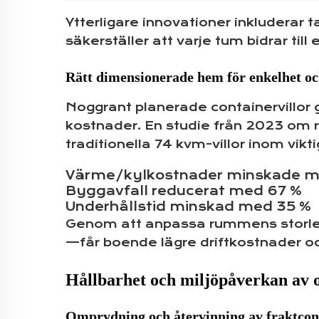
Ytterligare innovationer inkluderar 
säkerställer att varje tum bidrar til
Rätt dimensionerade hem för enkelhet oc
Noggrant planerade containervillor
kostnader. En studie från 2023 om 
traditionella 74 kvm-villor inom vik
Värme/kylkostnader minskade m
Byggavfall reducerat med 67 %
Underhållstid minskad med 35 %
Genom att anpassa rummens storlek 
—får boende lägre driftkostnader och
Hållbarhet och miljöpåverkan av 
Omprydning och återvinning av fraktcont