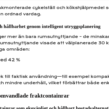
takmonterade cykelställ och kökshjälpmedel so
l en ordnad vardag.
h hållbarhet genom intelligent utryggsplanering
 ger mer än bara rumsutnyttjande – de minska
rumsutnyttjande visade att välplanerade 30 k
tiga områden:
ed 42 %
till faktisk användning—till exempel kompakt
 mindre underhåll, vilket förbättrar både enk
omvandlade fraktcontainrar
ainrar som ekovänligt och hållbart bostadsalternat