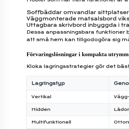
Soffbäddar omvandlar sittplatse
Väggmonterade matsalsbord viks 
Uttagbara skrivbord inbyggda i tr
Dessa anpassningsbara funktioner bib
att små hem kan tillgodogöra sig m
Förvaringslösningar i kompakta utrymme
Kloka lagringsstrategier gör det bä
Lagringstyp
Geno
Vertikal
Vägg-t
Hidden
Lådor
Multifunktionell
Otto