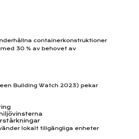
l underhållna containerkonstruktioner
ng med 30 % av behovet av
Green Building Watch 2023) pekar
ring
iljövinsterna
örstärkningar
änder lokalt tillgängliga enheter