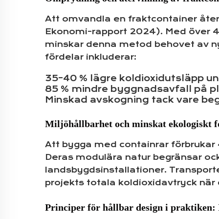
Att omvandla en fraktcontainer återvi
Ekonomi-rapport 2024). Med över 40 
minskar denna metod behovet av nya
fördelar inkluderar:
35–40 % lägre koldioxidutsläpp und
85 % mindre byggnadsavfall på p
Minskad avskogning tack vare be
Miljöhållbarhet och minskat ekologiskt f
Att bygga med containrar förbrukar
Deras modulära natur begränsar ocks
landsbygdsinstallationer. Transporten
projekts totala koldioxidavtryck när 
Principer för hållbar design i praktiken: 