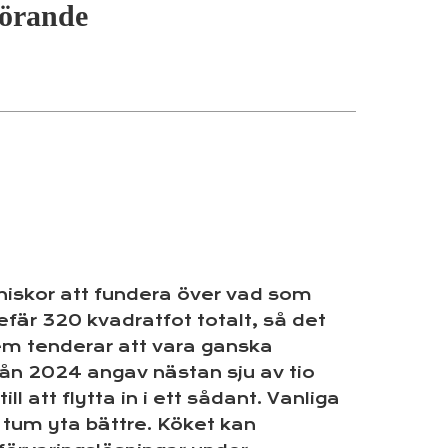
förande
nniskor att fundera över vad som
efär 320 kvadratfot totalt, så det
dem tenderar att vara ganska
ån 2024 angav nästan sju av tio
 att flytta in i ett sådant. Vanliga
tum yta bättre. Köket kan