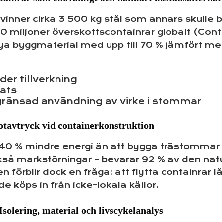
nner cirka 3 500 kg stål som annars skulle bli 
miljoner överskottscontainrar globalt (Conta
 byggmaterial med upp till 70 % jämfört med 
er tillverkning
lats
gränsad användning av virke i stommar
otavtryck vid containerkonstruktion
 40 % mindre energi än att bygga trästommar
å markstörningar – bevarar 92 % av den natur
 förblir dock en fråga: att flytta containrar 
de köps in från icke-lokala källor.
Isolering, material och livscykelanalys