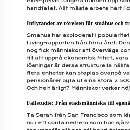
exempelvis fungera dubbelt upp som
handfatet. Allt måste arbeta hårt 
Inflytandet av rörelsen för småhus och 
Småhus har exploderat i popularitet 
Living-rapporten från förra året. Den
nog fick människor att överväga con
till att uppnå ekonomisk frihet, vara
lösningar är deras strukturella håll
flera enheter kan staplas ovanpå vara
pensionärer byta ut sina stora 2 5
Och helt ärligt? Människor verkar nö
Fallstudie: Från stadsmänniska till egen
Ta Sarah från San Francisco som lä
nu i ett containerhem som hon själv