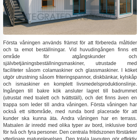
Första våningen används främst för att förbereda måltider
och ta emot beställningar. Vid huvudingången finns ett
område för atgångskunder och
självbetjäningsbeställningsmaskiner, utrustade med
faciliteter såsom colamaskiner och glassmaskiner. I köket
utgör utrustning såsom friteringspannor, diskbänkar, kylskåp
och ismaskiner en komplett livsmedelsproduktionslinje.
Ingången till bakre kök ansluter lagret till badrummet
(utrustat med toalett och tvättställ), och det finns även en
trappa som leder till andra våningen. Första våningen har
också ett sittområde, med runda bord placerade för att
kunder ska kunna äta. Andra våningen har en terrass.
Matsalen är inredd med olika typer av bord, inklusive bord
för två och fyra personer. Den centrala fritidszonen förstärker
ytterligare matupplevelsen. Den totala layouten gör effektiv