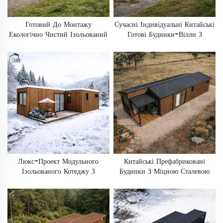
Готовий До Монтажу
Сучасні Індивідуальні Китайські
Екологічно Чистий Ізольований
Готові Будинки-Вілли З
Контейнерний Будинок Для
Морських Контейнерів, 40
Проживання З 2–4 Спальнями,
Футів / 20 Футів, З
20 Футів / 40 Футів, З
Двосхилим Дахом Для
Двосхилим Дахом
Проживання
Люкс-Проект Модульного
Китайські Префабриковані
Ізольованого Котеджу З
Будинки З Міцною Сталевою
Морського Контейнера Для
Конструкцією, Модульні
Курортів, Призначений Для
Префабриковані Житлові
Проживання В Умовах
Контейнери Для Перевезення З
Холодного Клімату
Двосхилим Дахом