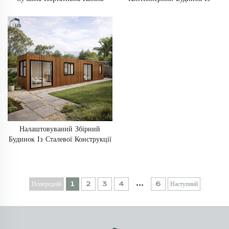
Розміром 20 Футів, Мобільний
Сталевого Каркасу, Персональне
Модульний Житловий
Житло, Збірний Мобільний
Контейнерний Будинок
Будинок
Налаштовуваний Збірний
Будинок Із Сталевої Конструкції
Для Охорони, 40 Футів, 2
Спальні, Модульний Житловий
Контейнер Для Перевезення
...
Попередній
1
2
3
4
6
Наступний