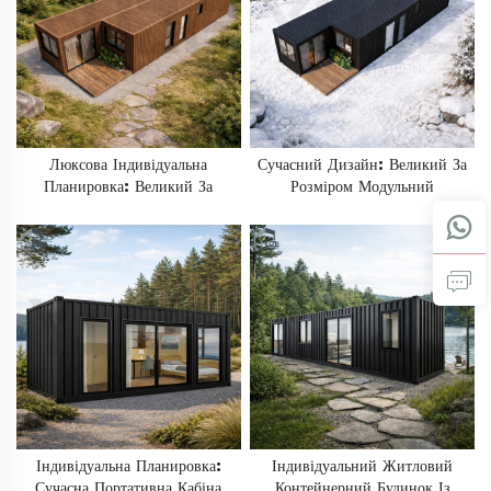
Люксова Індивідуальна
Сучасний Дизайн: Великий За
Планировка: Великий За
Розміром Модульний
Розміром Модульний
Префабрикований Житловий
Префабрикований Житловий
Контейнерний Будинок Із Двома
Контейнерний Будинок З Трьома
Спальнями (два Контейнери По
Спальнями (2 × 40 Футів) З
40 Футів) Для Проживання
Зовнішньою Обшивкою Стін З
Деревопласту (WPC)
Індивідуальна Планировка:
Індивідуальний Житловий
Сучасна Портативна Кабіна
Контейнерний Будинок Із