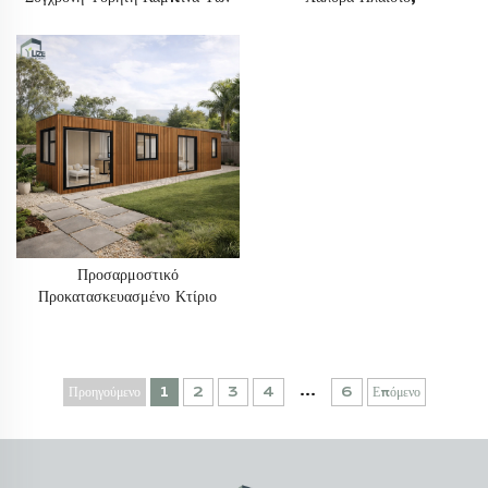
20 Ποδιών, Κινητή Μοντέρνα
Προκατασκευασμένο Κινητό Σπίτι
Μοντουλάρια Κατοικία Σε
Για Προσωπική Διαβίωση
Εμπορευματοκιβώτιο
Προσαρμοστικό
Προκατασκευασμένο Κτίριο
Ασφαλείας Με Χαλύβδινη Δομή,
40 Ποδών, Δύο
Υπνοδωματίων, Μοντάρισμα
Συντηρητικού Δοχείου Για
...
Προηγούμενο
1
2
3
4
6
Επόμενο
Διαβίωση