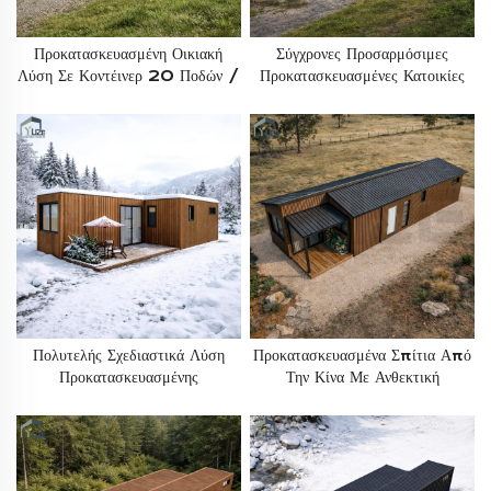
Προκατασκευασμένη Οικιακή
Σύγχρονες Προσαρμόσιμες
Λύση Σε Κοντέινερ 20 Ποδών /
Προκατασκευασμένες Κατοικίες
40 Ποδών, Φιλική Προς Το
Σε Κοντέινερ Από Την Κίνα, 40
Περιβάλλον, Με Θερμομόνωση,
Ποδών / 20 Ποδών, Με
Για 2–4 Υπνοδωμάτια, Με
Ορθογώνια Στέγη, Για Κατοικία
Ορθογώνια Στέγη
Πολυτελής Σχεδιαστικά Λύση
Προκατασκευασμένα Σπίτια Από
Προκατασκευασμένης
Την Κίνα Με Ανθεκτική
Θερμομονωμένης Εξοχικής
Χαλύβδινη Δομή, Μοντέρνα
Κατοικίας Σε Κοντέινερ,
Προκατασκευασμένα Μοντουλάρια
Μονταρισμένης Δομής, Για
Κατοικίας Σε
Οικιακή Χρήση Σε Περιοχές Με
Εμπορευματοκιβώτια Με
Ψυχρό Κλίμα
Ορθογώνια Στέγη