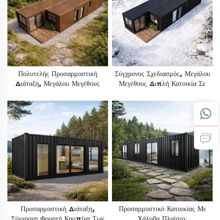
Πολυτελής Προσαρμοστική
Σύγχρονος Σχεδιασμός, Μεγάλου
Διάταξη, Μεγάλου Μεγέθους
Μεγέθους Διπλή Κατοικία Σε
Κατοικία Με 3 Υπνοδωμάτια Σε
Δύο Εμπορευματοκιβώτια Των
2 Εμπορευματοκιβώτια Των 40
40 Ποδιών,
Ποδιών, Με Εξωτερική Επένδυση
Προκατασκευασμένη Μοντέρνα
Τοίχων Από WPC
Μοντουλάρια Κατοικία Για
Κατοικία
Προσαρμοστική Διάταξη,
Προσαρμοστικό Κατοικίας Με
Σύγχρονη Φορητή Καμπίνα Των
Χάλυβα Πλαίσιο,