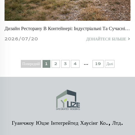
Дизайн Ресторану В Контейнері: Індустріальні Та Сучасні Ідеї На 2026 Рік
2026/07/20
ДІЗНАЙТЕСЯ БІЛЬШЕ >
...
Попередній
1
2
3
4
19
Далі
Гуанчжоу Юцзе Інтегрейтед Хаусінг Ко., Лтд.