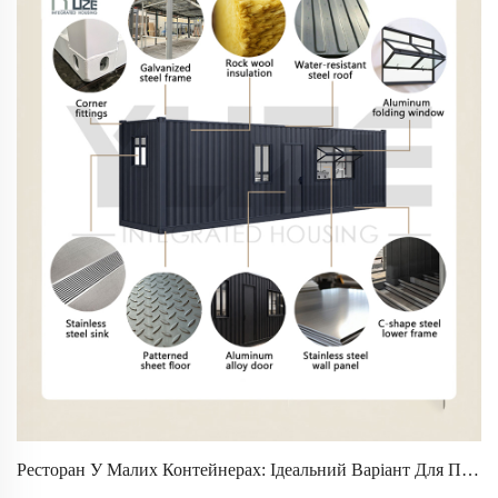
Ресторан У Малих Контейнерах: Ідеальний Варіант Для Підприємців У Сфері Харчування З Обмеженим Бюджетом