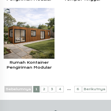
Portabel Ukuran 20
Berbingkai Baja Yang
Kaki Dengan Tata
Dipesan Khusus,
Letak Kustom Dan
Rumah Mobile
Desain Modern
Prefabrikasi Untuk
Kebutuhan Pribadi
Rumah Kontainer
Pengiriman Modular
Untuk Tempat Tinggal
Dengan Struktur Baja
Prefabrikasi Yang
Dapat Disesuaikan,
...
Sebelumnya
1
2
3
4
6
Berikutnya
Keamanan Terjamin,
Panjang 40 Kaki, 2
Kamar Tidur