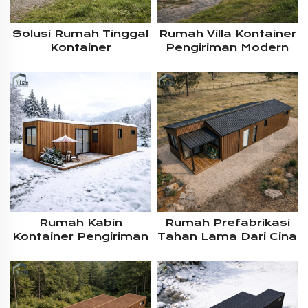
Solusi Rumah Tinggal
Rumah Villa Kontainer
Kontainer
Pengiriman Modern
Prefabrikasi 20 FT
Yang Dapat
Dan 40 FT Ramah
Disesuaikan Dari
Lingkungan Dengan
Tiongkok, 40 FT Dan
Insulasi, 2–4 Kamar
20 FT, Dengan Atap
Tidur, Dan Atap Miring
Miring Untuk Hunian
Rumah Kabin
Rumah Prefabrikasi
Kontainer Pengiriman
Tahan Lama Dari Cina
Modular Prefabrikasi
Dengan Struktur Baja
Berinsulasi Dengan
Dan Kontainer
Desain Mewah Untuk
Pengiriman Modular
Hunian Di Iklim Dingin
Untuk Hunian Dengan
Atap Miring