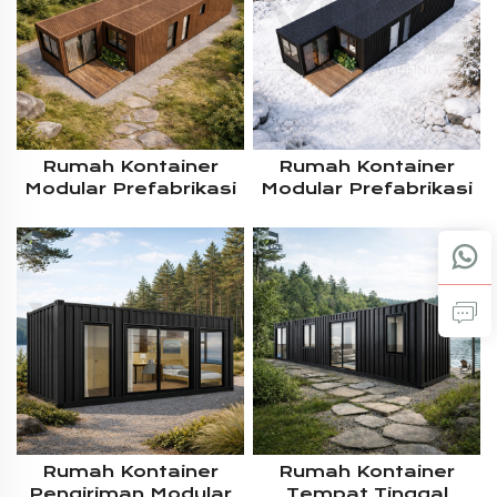
Rumah Kontainer
Rumah Kontainer
Modular Prefabrikasi
Modular Prefabrikasi
Ukuran Besar Dengan
Ukuran Besar Desain
Tata Letak Kustom
Modern, Dua Unit 40
Mewah, 3 Kamar
Kaki, 2 Kamar Tidur,
Tidur, 2×40 Kaki,
Untuk Hunian
Dengan Pelapis
Dinding Eksterior WPC
Rumah Kontainer
Rumah Kontainer
Pengiriman Modular
Tempat Tinggal