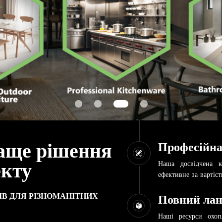
аще рішення
Професійна
Наша досвідчена к
екту
ефективне за вартіс
В ДЛЯ РІЗНОМАНІТНИХ
Повний лан
Наші ресурси охоп