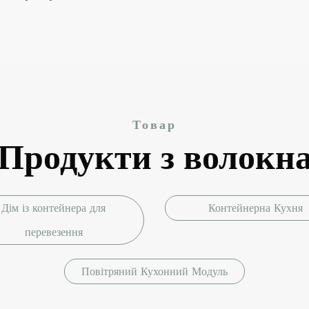
Товар
Продукти з волокн
Дім із контейнера для
Контейнерна Кухня
перевезення
Повітряний Кухонний Модуль