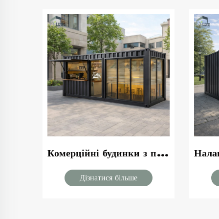
Міцна сталева конструкція, 40 футів, сучасне комерційне рішення у вигляді модульного контейнера для бару з транспортної компанії з внутрішніми місцями для відвідувачів
Комерційні будинки з попередньої підготовки, модульні портативні контейнерні кавові кіоски з дизайном даху
Дізнатися більше