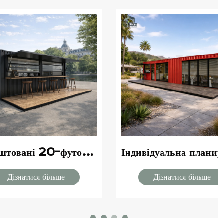
Налаштовані 20-футові та 40-футові префабриковані контейнерні будинки-поп-ап для кафе, ресторану, бару
Дізнатися більше
Дізнатися більше