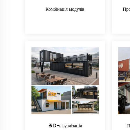
Комбінація модулів
Про
3D-візуалізація
П