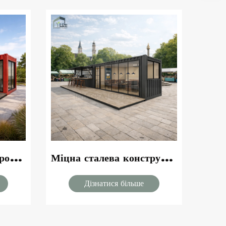
Індивідуальна планировка, світлий дизайн, 40 футів, модульний контейнер для кафе або ресторану з транспортної компанії з вікном для обслуговування та внутрішніми місцями для відвідувачів
Міцна сталева конструкція, 40 футів, сучасне комерційне рішення у вигляді модульного контейнера для бару з транспортної компанії з внутрішніми місцями для відвідувачів
Дізнатися більше