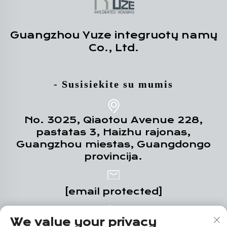
Guangzhou Yuze integruotų namų
Co., Ltd.
- Susisiekite su mumis
No. 3025, Qiaotou Avenue 228,
pastatas 3, Haizhu rajonas,
Guangzhou miestas, Guangdongo
provincija.
[email protected]
We value your privacy
+86-18102719517