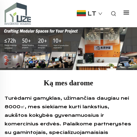
LT
Ką mes darome
Turėdami gamyklas, užimančias daugiau nei
8000㎡, mes siekiame kurti lankstius,
aukštos kokybės gyvenamuosius ir
komercinius erdvės. Palaikome partnerystes
su gamintojais, specializuojamaisiais