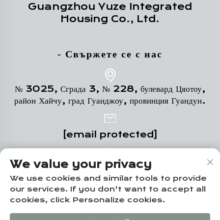
Guangzhou Yuze Integrated
Housing Co., Ltd.
- Свържете се с нас
№ 3025, Сграда 3, № 228, булевард Цяотоу,
район Хайчу, град Гуанджоу, провинция Гуандун.
[email protected]
We value your privacy
+86-18102719517
We use cookies and similar tools to provide
our services. If you don't want to accept all
cookies, click Personalize cookies.
Всички права запазени © Guangzhou Yuze
Integrated Housing Co., Ltd. -
Политика за