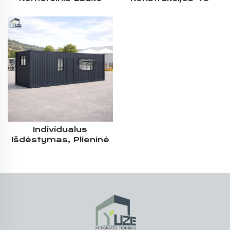
Naudojimui Skirtas
Pėdų Modulinės
Modulinės Prekinės
Prekinės Greitosios
Konteinerinės
Paštos Konteinerinės
Neformalių Patiekalų
Virtuvės Su Virtuvės
Virtuvės Projektas Ir
Įranga
Sprendimas
Individualus
Išdėstymas, Plieninė
Konstrukcija, 40 Pėdų
Modulinis Prekinis
Konteineris Virtuvė Su
Visomis Įrangomis
Restoranui