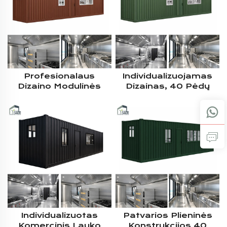
Virimo Įranga Bei
Sandėliavimu
Profesionalaus
Individualizuojamas
Dizaino Modulinės
Dizainas, 40 Pėdų
Prekinės
Modulinės Mobilios
Konteinerinės
Kateringų
Virtuvės Su Kriaukle Ir
Konteinerinės
Spintomis Kateringų
Virtuvės Su Visais
Verslui
Įrenginiais Ir Elektros
Sistema
Individualizuotas
Patvarios Plieninės
Komercinis Lauko
Konstrukcijos 40