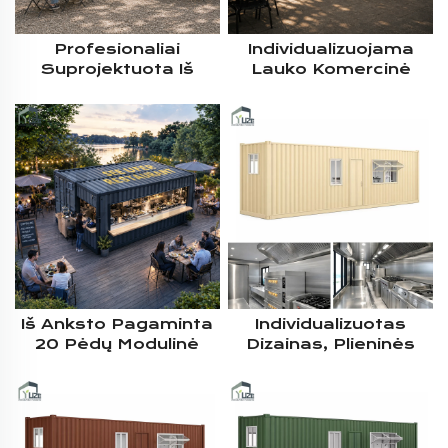
Profesionaliai
Individualizuojama
Suprojektuota Iš
Lauko Komercinė
Anksto Pagaminta
Modulinė Iš Anksto
Komercinė
Pagaminta
Konteinerinė Virtuvėlė
Konteinerinė Virtuvė,
Su Individualizuotais
Skirta Neformaliajam
Aptarnavimo Langais
Maisto Verslui –
Ir Visu Komplektu
Visapusiškas
Kateringo Įrangos
Projektinis
Sprendimas
Iš Anksto Pagaminta
Individualizuotas
20 Pėdų Modulinė
Dizainas, Plieninės
Greitojo Maisto
Konstrukcijos 40
Konteinerinė Virtuvė
Pėdų Modulinės
Su Tvirta Plienine
Mobilios Komercinės
Konstrukcija Ir
Konteinerinės
Integruota Komercine
Virtuvės Sprendimas