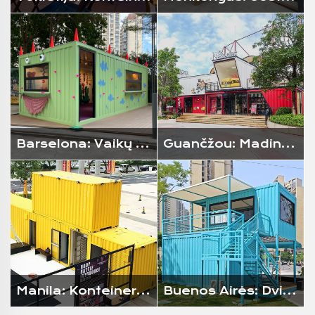
Barselona: Vaikų kūrybinės menų dirbtuvės
Guančžou: Madingas žaislų parduotuvė
Manila: Konteineris su krepšinio aikštele
Buenos Airės: Dvipakopis kavinė