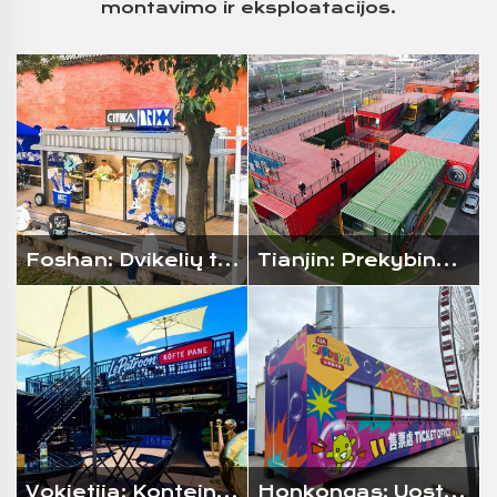
montavimo ir eksploatacijos.
Foshan: Dvikelių tematika paremtas kavinė
Tianjin: Prekybinė gatvė
Vokietija: Konteinerinė grylių restorano įstaiga
Honkongas: Uosto kranto bilietų kasa