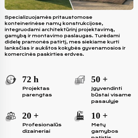
Specializuojamės pritaustomose
konteinerinėse namų konstrukcijose,
integruodami architektūrinį projektavimą,
gamybą ir montavimo paslaugas. Turėdami
didelę pramonės patirtį, mes siekiame kurti
lanksčias ir aukštos kokybės gyvenamosios ir
komercinės paskirties erdves.
72
h
50
+
Projektas
Įgyvendinti
parengtas
būstai visame
pasaulyje
20
+
10
+
Profesionalūs
Metų
dizaineriai
gamybos
patirtis