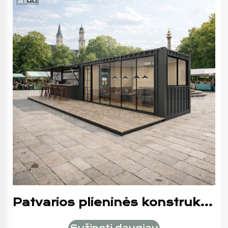
Patvarios plieninės konstrukcijos 40 pėdų moderni komercinė modulinė konteinerinė baro sistema su vidinėmis sėdimosi vietomis