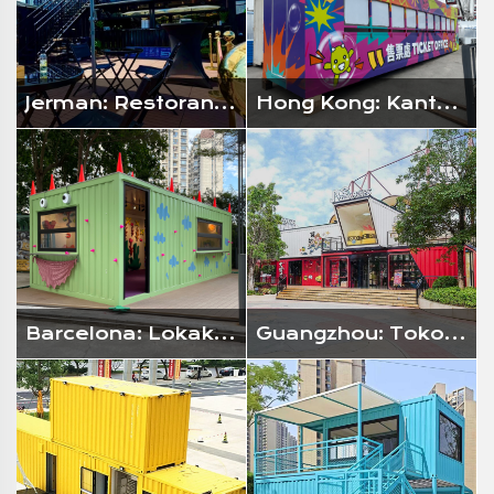
Jerman: Restoran Grill Berbasis Kontainer
Hong Kong: Kantor Tiket di Kawasan Pelabuhan
Barcelona: Lokakarya Seni Kreatif Anak-Anak
Guangzhou: Toko Mainan Trendi