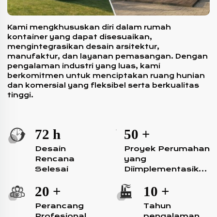
Kami mengkhususkan diri dalam rumah
kontainer yang dapat disesuaikan,
mengintegrasikan desain arsitektur,
manufaktur, dan layanan pemasangan. Dengan
pengalaman industri yang luas, kami
berkomitmen untuk menciptakan ruang hunian
dan komersial yang fleksibel serta berkualitas
tinggi.
72
h
50
+
Desain
Proyek Perumahan
Rencana
yang
Selesai
Diimplementasikan
Secara Global
20
+
10
+
Perancang
Tahun
Profesional
pengalaman