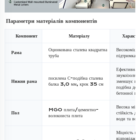
Параметри матеріалів компонентів 
Компонент
Матеріалу
Характе
Оцинкована сталева квадратна
Високоміцн
Рама
труба
підтримка
Ефективна
звукоізоляці
посилена С-подібна сталева
Нижня рама
зменшує віб
балка 3,0 мм, крок 35 см
подібна до 
бетонної пі
Висока міцн
MGO плита/цементно-
Пол
стійкість до
волокниста плита
води та вол
Міцність на
відповідає 