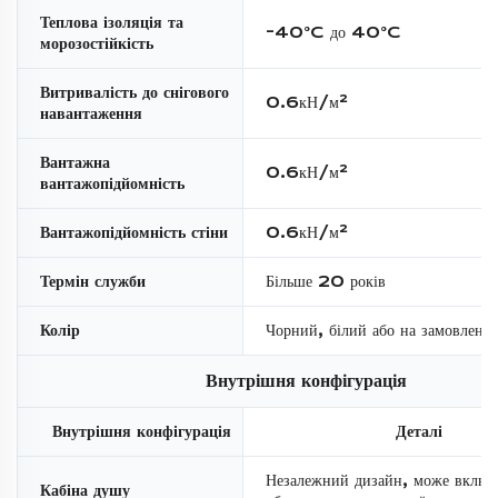
Теплова ізоляція та
-40°C до 40°C
морозостійкість
Витривалість до снігового
0.6кН/м²
навантаження
Вантажна
0.6кН/м²
вантажопідйомність
Вантажопідйомність стіни
0.6кН/м²
Термін служби
Більше 20 років
Колір
Чорний, білий або на замовленн
Внутрішня конфігурація
Внутрішня конфігурація
Деталі
Незалежний дизайн, може включ
Кабіна душу