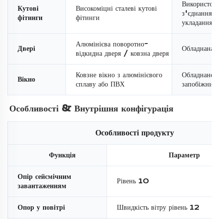
Використову
Кутові
Високоміцні сталеві кутові
з'єднання т
фітинги
фітинги
укладання
Алюмінієва поворотно-
Двері
Обладнана 
відкидна дверя / ковзна дверя
Ковзне вікно з алюмінієвого
Обладнане
Вікно
сплаву або ПВХ
запобіжним
Особливості & 
Внутрішня конфігурація 
Особливості продукту
Функція
Параметр
Опір сейсмічним
Рівень 10
завантаженням
Опор у повітрі
Швидкість вітру рівень 12