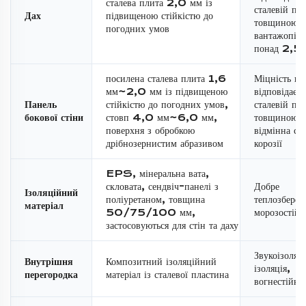
сталева плита 2,0 мм із
сталевій пли
Дах
підвищеною стійкістю до
товщиною 
погодних умов
вантажопідй
понад 2,5 
посилена сталева плита 1,6
Міцність на
мм~2,0 мм із підвищеною
відповідає 
Панель
стійкістю до погодних умов,
сталевій пли
бокової стіни
стовп 4,0 мм~6,0 мм,
товщиною 
поверхня з обробкою
відмінна сті
дрібнозернистим абразивом
корозії
EPS, мінеральна вата,
скловата, сендвіч-панелі з
Добре
Ізоляційний
поліуретаном, товщина
теплозбереж
матеріал
50/75/100 мм,
морозостійк
застосовуються для стін та даху
Звукоізоляці
Внутрішня
Композитний ізоляційний
ізоляція,
перегородка
матеріал із сталевої пластина
вогнестійкіс