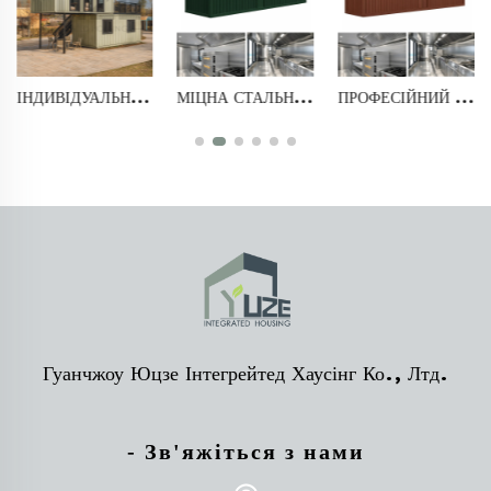
МІЦНА СТАЛЬНА КОНСТРУКЦІЯ, МОДУЛЬНА КОНТЕЙНЕРНА КУХНЯ ДЛЯ ФАСТФУДУ, 40 ФУТІВ, З ОБЛАДНАННЯМ
ПРОФЕСІЙНИЙ ДИЗАЙН, ГОТОВА КОМЕРЦІЙНА КОНТЕЙНЕРНА КУХНЯ З РАКОВИНОЮ ТА ШАФАМИ ДЛЯ БІЗНЕСУ ХАРЧУВАННЯ
ПРЕФАБРИКОВАНИЙ КОНТЕЙНЕР ДЛЯ ФАСТФУДУ, СТИЛЬНИЙ ПЕРЕСУВНИЙ СТАЛЬНИЙ КОНТЕЙНЕР-БАР ДЛЯ ДОСТАВКИ
Гуанчжоу Юцзе Інтегрейтед Хаусінг Ко., Лтд.
- Зв'яжіться з нами