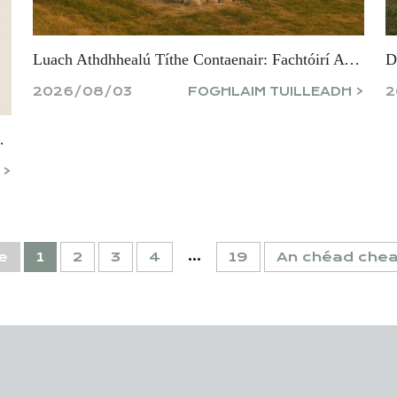
Luach Athdhhealú Títhe Contaenair: Fachtóirí A Thagann I Gceist Le Do I N-Imreart
2026/08/03
FOGHLAIM TUILLEADH >
2
a A Bhíonn Faoi Bhréagadh
 >
...
e
1
2
3
4
19
An chéad chea