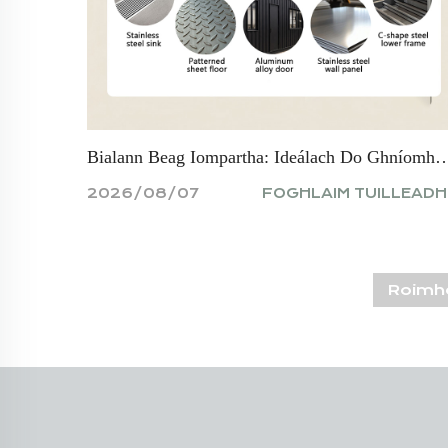
Bialann Beag Iompartha: Ideálach Do Ghníomhaireanna Bi
2026/08/07
FOGHLAIM TUILLEADH
Roimh