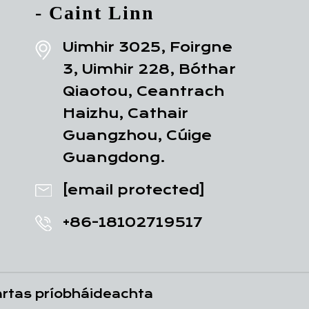
- Caint Linn
Uimhir 3025, Foirgne
3, Uimhir 228, Bóthar
Qiaotou, Ceantrach
Haizhu, Cathair
Guangzhou, Cúige
Guangdong.
[email protected]
+86-18102719517
rtas príobháideachta