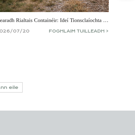
Dearadh Rialtais Containéir: Ideí Tionsclaíochta & Nua-Agheanach Don Bhliain 2026
026/07/20
FOGHLAIM TUILLEADH >
nn eile