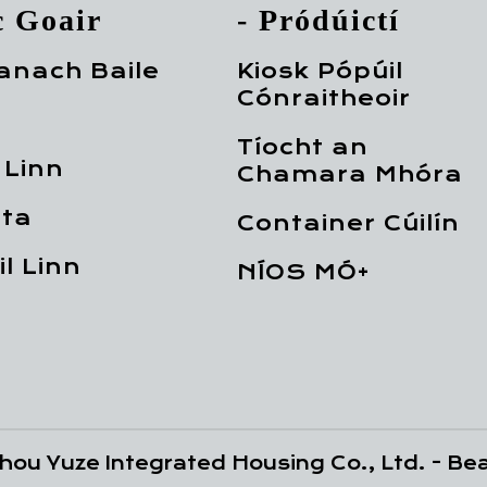
c Goair
- Pródúictí
anach Baile
Kiosk Pópúil
Cónraitheoir
Tíocht an
 Linn
Chamara Mhóra
ta
Container Cúilín
l Linn
NÍOS MÓ+
ou Yuze Integrated Housing Co., Ltd. -
Bea