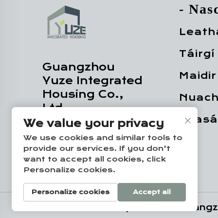
- Nas
Leath
Táirgí
Guangzhou
Maidir
Yuze Integrated
Housing Co.,
Nuach
Ltd.
Teasái
We value your privacy
We use cookies and similar tools to
provide our services. If you don't
want to accept all cookies, click
Personalize cookies.
Personalize cookies
Accept all
Cóipcheart © Guangzh