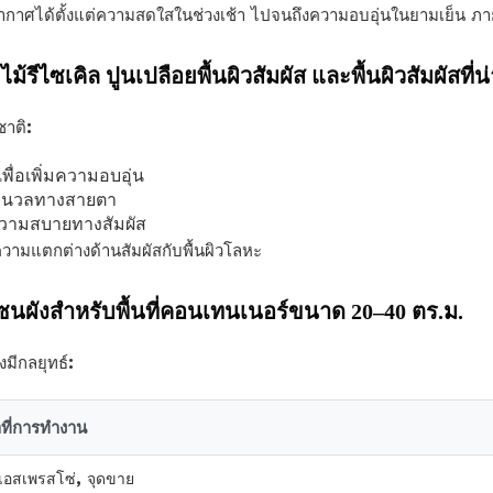
กาศได้ตั้งแต่ความสดใสในช่วงเช้า ไปจนถึงความอบอุ่นในยามเย็น ภายใ
ีไซเคิล ปูนเปลือยพื้นผิวสัมผัส และพื้นผิวสัมผัสที่น่
าติ:
เพื่อเพิ่มความอบอุ่น
นุ่มนวลทางสายตา
อความสบายทางสัมผัส
ความแตกต่างด้านสัมผัสกับพื้นผิวโลหะ
งโซนผังสำหรับพื้นที่คอนเทนเนอร์ขนาด 20–40 ตร.ม.
งมีกลยุทธ์:
าที่การทำงาน
์เอสเพรสโซ่, จุดขาย