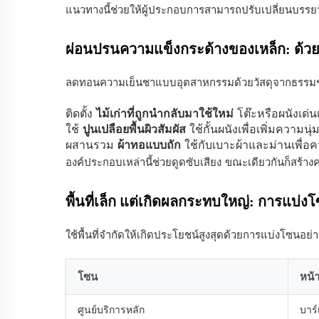
แนวทางนี้ช่วยให้ผู้ประกอบการสามารถปรับเปลี่ยนบรรยา
ผ่อนปรนความแข็งกระด้างของเหล็ก: ด้วยไม้ร
ลดทอนความเย็นชาแบบอุตสาหกรรมด้วยวัสดุจากธรรมช
ติดตั้ง
ไม้เก่าที่ถูกนำกลับมาใช้ใหม่
โต๊ะหรือผนังเด่น
ใช้
ปูนเปลือยพื้นผิวสัมผัส
ใช้กั้นผนังเพื่อเพิ่มความ
ผสานรวม
ผ้าทอแบบถัก
ใช้กับเบาะผ้าและม่านเพื่
องค์ประกอบเหล่านี้ช่วยดูดซับเสียง ขณะเดียวกันก็สร้าง
พื้นที่เล็ก แต่เกิดผลกระทบใหญ่: การแบ่
ใช้พื้นที่จำกัดให้เกิดประโยชน์สูงสุดด้วยการแบ่งโซนอย่า
โซน
หน้
ศูนย์บริการหลัก
บาร