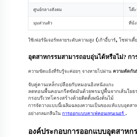
ศูนย์กลางสังคม
โต๊ะ
มุมส่วนตัว
ที่น
ใช้เฟอร์นิเจอร์หลายระดับความสูง (เก้าอี้บาร์, โซฟาเตี้ย)
อุตสาหกรรมสามารถอบอุ่นได้หรือไม่? ก
ความขัดแย้งที่รับรู้จะค่อยๆ จางหายไปผ่าน
ความตัดกันท
จับคู่คานเหล็กเปลือยกับหมอนอิงหนังแกะ
ลดทอนพื้นคอนกรีตขัดมันด้วยพรมปูพื้นจากเส้นใยธ
กรอบรีเวทโครงสร้างด้วยติดตั้งผนังต้นไม้
การจัดวางแบบนี้เฉลิมฉลองความเป็นของแท้แบบอุตสาห
อย่างกลมกลืนใน
การออกแบบคาเฟ่คอนเทนเนอร์
.
องค์ประกอบการออกแบบอุตสาหกรรม