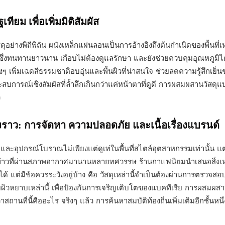
ียม เพื่อเพิ่มมิติสัมผัส
ย่างพิถีพิถัน ผนังเหล็กแผ่นลอนเป็นการอ้างอิงถึงต้นกำเนิดของพื้นที่เหล
ซึ่งทนทานยาวนาน เกือบไม่ต้องดูแลรักษา และยังช่วยควบคุมอุณหภูมิได้อีก
ๆ เพิ่มเฉดสีธรรมชาติอบอุ่นและพื้นผิวที่น่าสนใจ ช่วยลดความรู้สึกเย็นช
งประสบการณ์เชิงสัมผัสที่ล้ำลึกเกินกว่าแค่หน้าตาที่ดูดี การผสมผสานวั
ว
่องราว: การจัดหา ความปลอดภัย และเนื้อเรื่องแบรนด์
ละอุปกรณ์โบราณไม่เพียงแต่ดูเท่ในพื้นที่สไตล์อุตสาหกรรมเท่านั้น แต่ยังเ
ม้ยุ้งข้าวที่ผ่านสภาพอากาศมานานหลายทศวรรษ ร้านกาแฟนิยมนำเสนอสิ่งเห
โยงได้ แต่มีข้อควรระวังอยู่บ้าง คือ วัสดุเหล่านี้จำเป็นต้องผ่านกา
ิวหยาบเหล่านี้ เพื่อป้องกันการเจริญเติบโตของแบคทีเรีย การผสมผสา
่าสถานที่นี้คืออะไร จริงๆ แล้ว การค้นหาสมบัติท้องถิ่นเพิ่มเติมอีกชั้น