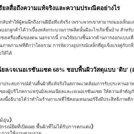
ทรียลสื่อถึงความแท้จริงและความประณีตอย่างไร
ลับทำให้ผู้คนนึกถึงงานฝีมือที่แท้จริง เพราะพวกเขาสามารถมองเห็นและสั
่ง ล้วนบอกลูกค้าได้ว่าเบื้องหลังกระบวนการผลิตนั้นมีอะไรเกิดขึ้นบ้า
งเครื่องดื่มของตน นอกจากนี้ งานวิจัยบางชิ้นจากด้านการออกแบบเพื่อกา
ภาพกาแฟที่ดีกว่าโดยรวม การจัดวางอุปกรณ์เหล็กที่ดูแข็งแรงคู่กับกล
บให้ได้
ียล/เจเนอเรชันแซด 68% ชอบพื้นผิววัสดุแบบ 'ดิบ' (ส
วงหาประสบการณ์ด้านพื้นผิวที่แท้จริงในสภาพแวดล้อมการรับประทา
้บริโภคกาแฟรุ่นมิลเลนเนียลและเจเนอเรชันแซด ให้ความสำคัญกับสถานท
้อธิบายได้ว่าทำไมร้านกาแฟที่ใช้คอนเทนเนอร์จึงมีประสิทธิภาพดีกว่
้อุ่น)
ณ์ยึดที่เปิดเผย พื้นผิวที่ไม่ได้รับการตกแต่ง)
ละการใช้งานตามอายุ