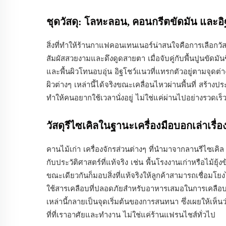
ชุดวัสดุ: โลหะลอน, คอนกรีตขัดมัน และอิฐเท
สิ่งที่ทำให้ร้านกาแฟคอนเทนเนอร์น่าสนใจคือการเลือกวัสดุอ
สัมผัสสวยงามและดึงดูดสายตา เมื่อจับคู่กับพื้นปูนขัดมัน
และพื้นผิวโทนอบอุ่น อิฐโชว์แนวที่แทรกตัวอยู่ตามจุดต่าง
ผิวต่างๆ เหล่านี้ได้จริงขณะเคลื่อนไหวผ่านพื้นที่ สร้า
ทำให้คนอยากใช้เวลานั่งอยู่ ไม่ใช่แค่ผ่านไปอย่างรวดเร็
วัสดุรีไซเคิลในฐานะเครื่องมือบอกเล่าเรื
คานไม้เก่า เครื่องจักรส่วนต่างๆ ที่นำมาจากลานรีไซเคิล แ
กับประวัติศาสตร์ที่แท้จริง เช่น พื้นโรงงานเก่าหรือไ
ขณะเดียวกันก็มอบสิ่งที่แท้จริงให้ลูกค้าสามารถเชื่อม
ใช้สารเคลือบที่ปลอดภัยสำหรับอาหารเสมอในการเคลือบผ
เหล่านี้กลายเป็นจุดเริ่มต้นของการสนทนา ซึ่งเผยให้เห็นว
ที่ที่เราอาศัยและทำงาน ไม่ใช่แค่ร้านแฟรนไชส์ทั่วไป