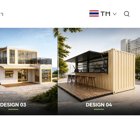
รา
TH