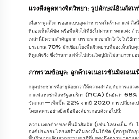
แรงดึงดูดทางจิตวิทยา: รูปลักษณ์อินดัสเ
เมื่อเราพูดถึงการออกแบบอุตสาหกรรมในร้านกาแฟ สิ่งนี้ก
ที่มองเห็นได้ชัด หรือพื้นผิวไม้ที่ยังไม่ผ่านการตกแต
เหล่านี้มีความสำคัญมาก เพราะพวกเขามักใส่ใจในวิธีการช
ประมาณ 70% มักเชื่อมโยงพื้นผิวหยาบที่มองเห็นกับคุณ
ที่ดูแท้จริง ซึ่งร้านกาแฟทั่วไปส่วนใหญ่มักไม่สามารถมอ
ภาพรวมข้อมูล: ลูกค้าเจเนอเรชันมิลเลนเน
กลุ่มประชากรที่อายุน้อยกว่าให้ความสำคัญกับการแส
กาแฟแห่งชาติสหรัฐอเมริกา (NCA) ยืนยันว่า 68% ของผู
ขัดเกลา—เพิ่มขึ้น 22% จากปี 2020 การเปลี่ยนแปลงนี
โดยเฉพาะอย่างยิ่งเมื่อมีองค์ประกอบดังต่อไปนี้:
ความแตกต่างของพื้นผิวสัมผัส (เช่น โลหะเย็น กับ ไม
องค์ประกอบโครงสร้างที่มองเห็นได้ชัด (สกรูหรืออุปกร
พื้นผิวแบบเดิมจากธรรมชาติที่แสดงถึงคราบเวลาแ