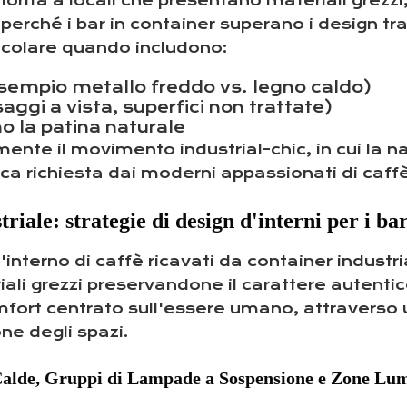
riorità a locali che presentano materiali grezz
hé i bar in container superano i design tradi
rticolare quando includono:
d esempio metallo freddo vs. legno caldo)
saggi a vista, superfici non trattate)
no la patina naturale
nte il movimento industrial-chic, in cui la n
ca richiesta dai moderni appassionati di caffè
triale: strategie di design d'interni per i ba
nterno di caffè ricavati da container industria
ali grezzi preservandone il carattere autentico
omfort centrato sull'essere umano, attraverso 
ne degli spazi.
 Calde, Gruppi di Lampade a Sospensione e Zone Lum