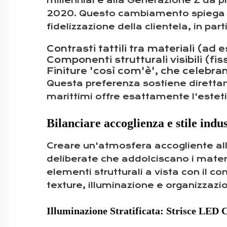
millennial e alla Generazione Z dà p
2020. Questo cambiamento spiega perc
fidelizzazione della clientela, in pa
Contrasti tattili tra materiali (a
Componenti strutturali visibili (fis
Finiture 'così com'è', che celebra
Questa preferenza sostiene direttame
marittimi offre esattamente l'esteti
Bilanciare accoglienza e stile indus
Creare un'atmosfera accogliente all'i
deliberate che addolciscano i materi
elementi strutturali a vista con il c
texture, illuminazione e organizzazio
Illuminazione Stratificata: Strisce LED