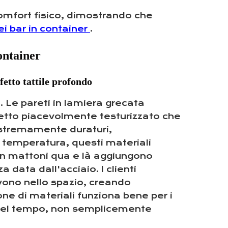
omfort fisico, dimostrando che
ei bar in container
.
container
etto tattile profondo
i. Le pareti in lamiera grecata
spetto piacevolmente testurizzato che
estremamente duraturi,
a temperatura, questi materiali
i in mattoni qua e là aggiungono
data dall'acciaio. I clienti
vono nello spazio, creando
ne di materiali funziona bene per i
e del tempo, non semplicemente