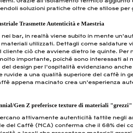
lemi. Grazie all'isolamento termico aggiunto du
oli soluzioni pratiche oltre che stilose per gl
ustriale Trasmette Autenticità e Maestria
 nei bar, in realtà viene subito in mente un'aut
teriali utilizzati. Dettagli come saldature visi
 cliente ciò che avviene dietro le quinte. Per 
 molto importante, poiché sono interessati al 
el design per l'ospitalità evidenziano anche u
re ruvide a una qualità superiore del caffè in
caffè appena macinato crea un'esperienza aut
ennial/Gen Z preferisce texture di materiali "grezz
ercano attivamente autenticità tattile negli a
e del Caffè (NCA) conferma che il 68% dei co