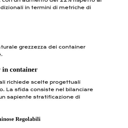
i, con un aumento del 22% rispetto al
zionali in termini di metriche di
aturale grezzezza dei container
.
r in container
li richiede scelte progettuali
. La sfida consiste nel bilanciare
un sapiente stratificazione di
inose Regolabili