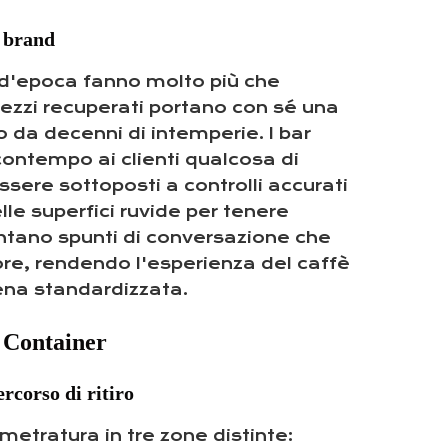
l brand
i d'epoca fanno molto più che
 pezzi recuperati portano con sé una
o da decenni di intemperie. I bar
contempo ai clienti qualcosa di
ssere sottoposti a controlli accurati
lle superfici ruvide per tenere
ventano spunti di conversazione che
alore, rendendo l'esperienza del caffè
ena standardizzata.
n Container
ercorso di ritiro
metratura in tre zone distinte: