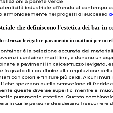
stallazioni a parete verde
utenticità industriale offrendo al contempo c
no armoniosamente nei progetti di successo
d
triale che definiscono l'estetica dei bar in 
cestruzzo levigato e paramento in mattoni per un eff
 container è la selezione accurata dei material
, ovvero i container marittimi, e donano un a
inate a pavimenti in calcestruzzo levigato, 
 in grado di contribuire alla regolazione dell
ati con colori e finiture più caldi. Alcuni mur
ti che spezzano quella sensazione di freddezza 
mente queste diverse superfici mentre si muo
aspetto puramente estetico. Questa combinazio
fera in cui le persone desiderano trascorrer