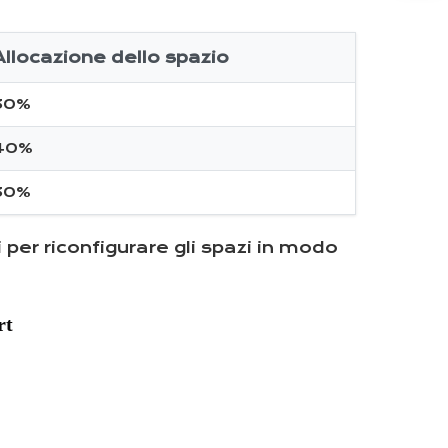
Allocazione dello spazio
30%
40%
30%
li per riconfigurare gli spazi in modo
rt