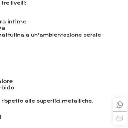
e livelli:
ra intime
va
mattutina a un'ambientazione serale
alore
orbido
spetto alle superfici metalliche.
q