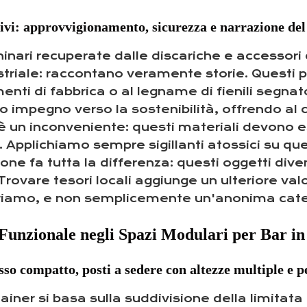
tivi: approvvigionamento, sicurezza e narrazione de
chinari recuperate dalle discariche e accessor
ndustriale: raccontano veramente storie. Questi
enti di fabbrica o al legname di fienili segnat
o impegno verso la sostenibilità, offrendo al 
'è un inconveniente: questi materiali devono e
a. Applichiamo sempre sigillanti atossici su que
ione fa tutta la differenza: questi oggetti di
. Trovare tesori locali aggiunge un ulteriore v
avoriamo, e non semplicemente un'anonima cat
 Funzionale negli Spazi Modulari per Bar i
esso compatto, posti a sedere con altezze multiple e p
ainer si basa sulla suddivisione della limitata 