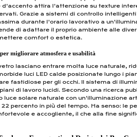
e d'accento attira l'attenzione su texture inter
vati. Grazie a sistemi di controllo intelligenti
sima durante l'orario lavorativo a un'illumina
iende di adattare il proprio ambiente alle div
mettere comfort o estetica.
e per migliorare atmosfera e usabilità
vetro lasciano entrare molta luce naturale, rid
 morbide luci LED calde posizionate lungo i piani
re fastidiose per gli occhi. Il sistema di illum
i piani di lavoro lucidi. Secondo una ricerca pu
no luce solare naturale con un'illuminazione ar
ca il 22 percento in più del tempo. Ha senso: le
fortevole e accogliente, il che alla fine signifi