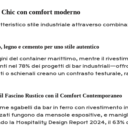
al Chic con comfort moderno
tteristico stile industriale attraverso combina
 legno e cemento per uno stile autentico
igini del container marittimo, mentre il rivest
nti nel 78% dei progetti di bar industriali—off
tti o schienali creano un contrasto testurale, 
il Fascino Rustico con il Comfort Contemporaneo
me sgabelli da bar in ferro con rivestimento i
izzati fungono da mensole espositive, e manigli
 la Hospitality Design Report 2024, il 63% dei