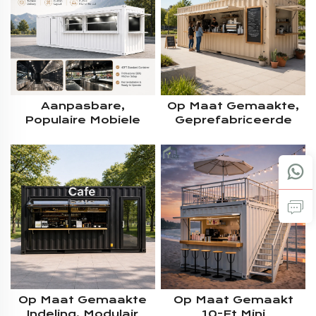
Kookapparatuur En
Opslag
Aanpasbare,
Op Maat Gemaakte,
Populaire Mobiele
Geprefabriceerde
Commerciële
Stalen Constructie
Modulaire BBQ-
Woning – 40 Ft
Containerkiosk Van
Prefab Modulaire
Staal, 40 Voet, Met
Shippingcontainerbar
Volledige Keuken
Met Groot
Servicevenster
Op Maat Gemaakte
Op Maat Gemaakt
Indeling, Modulair
10-Ft Mini