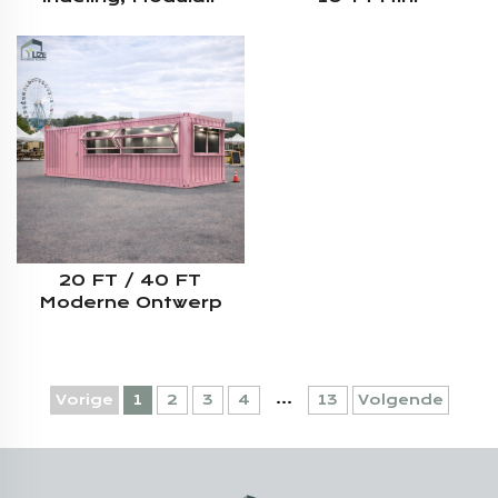
Ontwerp,
Geprefabriceerd
Geprefabriceerde
Koffiebar-
Winkel Met Stalen
Kioskcontainer Voor
Constructie – 20-Ft-
Fastfood
Container Koffiebar
20 FT / 40 FT
Moderne Ontwerp
Buitenlandse
Commerciële Straat
Mobiele
Verzendcontainerkiosk
...
Vorige
1
2
3
4
13
Volgende
Met Zitgelegenheid