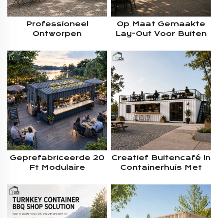
Professioneel
Op Maat Gemaakte
Ontworpen
Lay-Out Voor Buiten
Geprefabriceerde
Gebruikte
Commerciële
Commerciële
Containerkeukenkiosk
Modulaire
Met Op Maat
Geprefabriceerde
Gemaakte
Verzendcontainerkeuke
Servicevensters En
Voor Een Informeel
Complete Horeca-
Voedselbedrijf –
Apparatuur
Projectoplossing
Geprefabriceerde 20
Creatief Buitencafé In
Ft Modulaire
Containerhuis Met
Fastfoodcontainerkeuken
Maatwerkontwerp –
Met Duurzaam Stalen
Tweeverdiepingskoffie
Frame En
In Prefab-Uitvoering
Geïntegreerde
Commerciële