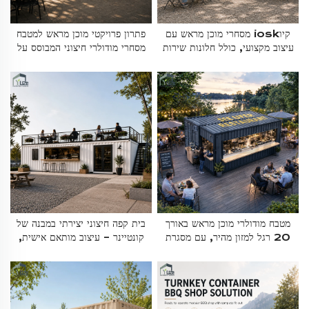
קיוiosk מסחרי מוכן מראש עם
פתרון פרויקטי מוכן מראש למטבח
עיצוב מקצועי, כולל חלונות שירות
מסחרי מודולרי חיצוני המבוסס על
מותאמים אישית וכל ציוד הקטראג'
קונטיינר משלוחים, עם תכנון מותאם
הדרוש
אישית לעסק מזון לא פורמלי
מטבח מודולרי מוכן מראש באורך
בית קפה חיצוני יצירתי במבנה של
20 רגל למזון מהיר, עם מסגרת
קונטיינר – עיצוב מותאם אישית,
פלדה עמידה וציוד בישול מקצועי
בית קפה דו-קומתי מוכן מראש
מובנה, כולל איחסון