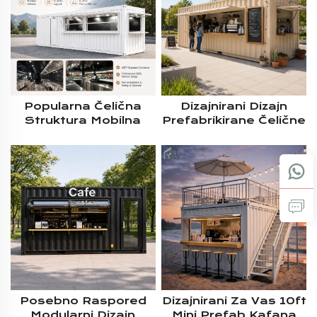
Popularna Čelična
Dizajnirani Dizajn
Struktura Mobilna
Prefabrikirane Čelične
40ft Komercijalna
Strukture Kuća 40ft
Modularna Isporuka
Prefabrikirani
BBQ Kontejner Kiosk
Modularni Kontejner
S Punom Kuhinjom
Za Prijevoz S Velikim
Prozorom Za Usluge
Posebno Raspored
Dizajnirani Za Vas 10ft
Modularni Dizajn
Mini Prefab Kafana