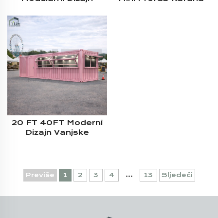
Prefabrikatni Dućan
Kiosk Kontejner Fast
Čelična Struktura
Food
20ft Kontejner
Kafana
20 FT 40FT Moderni
Dizajn Vanjske
Komercijalne Ulice
Mobilni Kontejner Za
Prijevoz Kiosk S
Sjedenjem
...
Previše
1
2
3
4
13
Sljedeći