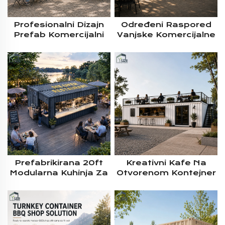
Profesionalni Dizajn
Određeni Raspored
Prefab Komercijalni
Vanjske Komercijalne
Kontejner Kuhinjski
Modularne
Kiosk S Prilagođenim
Prefabrikirane
Prozorima I
Kontejner Za Prijevoz
Kompletnom
Kuhinja Za Slučajni
Opremom Za
Posao S Hranom
Ugostiteljstvo
Rješenje Projekta
Prefabrikirana 20ft
Kreativni Kafe Na
Modularna Kuhinja Za
Otvorenom Kontejner
Brzu Hranu S Trajnim
Kuća Custom Design
Čeličnim Okvirom
2 Decker Kafana
Prefab