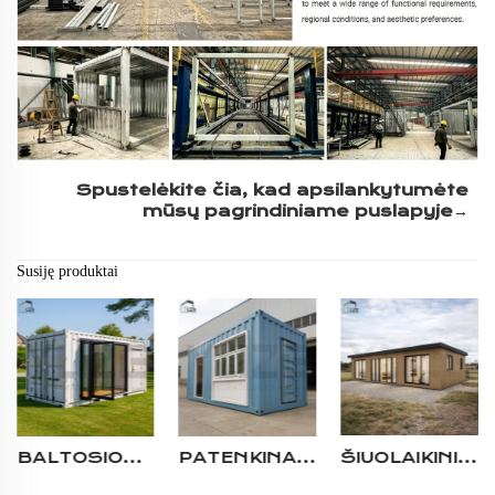
Spustelėkite čia, kad apsilankytumėte 
mūsų pagrindiniame puslapyje→ 
Susiję produktai
BALTOSIOS STIKLO PRIEKINĖS MODULINĖS KONTEINERIO KAJUTĖS SU ATVERIAMOMIS DURIMIS, ALIUMINIO RĖMU IR MODERNAUS STILIAUS STOGU
PATENKINANTIS PLIENO DAUGIAPAKOPIS MODULINIS VIENO MIEGAMOJO KONTEINERIO NAMAS LAUKO NAUDOJIMUI
ŠIUOLAIKINIO STILIAUS PRABANGUS 2–4 MIEGAMŲJŲ MODULINIS GYVENAMASIS KONTEINERINIS VILA MAŽASIS NAMAS IŠ LENGVOJO PLIENO KONSTRUKCIJOS