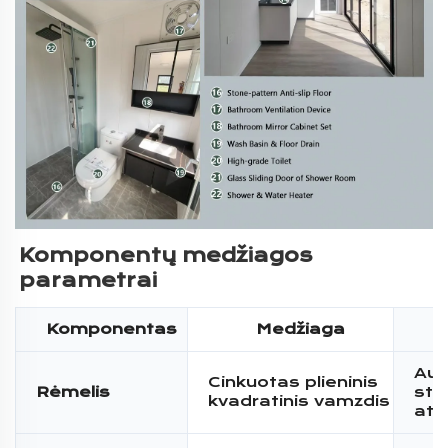
Komponentų medžiagos 
parametrai 
Komponentas
Medžiaga
Auk
Cinkuotas plieninis
Rėmelis
sti
kvadratinis vamzdis
at