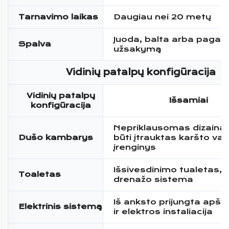
Tarnavimo laikas
Daugiau nei 20 metų
Juoda, balta arba pagal
Spalva
užsakymą
Vidinių patalpų konfigūracija
Vidinių patalpų
Išsamiai
konfigūracija
Nepriklausomas dizainas,
Dušo kambarys
būti įtrauktas karšto va
įrenginys
Išsivesdinimo tualetas, k
Toaletas
drenažo sistema
Iš anksto prijungta apšv
Elektrinis sistemą
ir elektros instaliacija