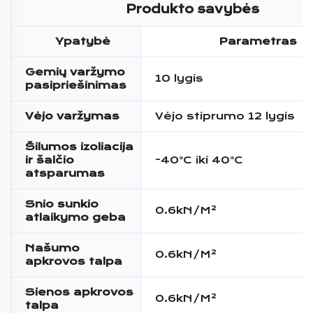
Produkto savybės
Ypatybė
Parametras
Gemių varžymo
10 lygis
pasipriešinimas
Vėjo varžymas
Vėjo stiprumo 12 lygis
Šilumos izoliacija
ir šalčio
-40°C iki 40°C
atsparumas
Snio sunkio
0.6kN/M²
atlaikymo geba
Našumo
0.6kN/M²
apkrovos talpa
Sienos apkrovos
0.6kN/M²
talpa