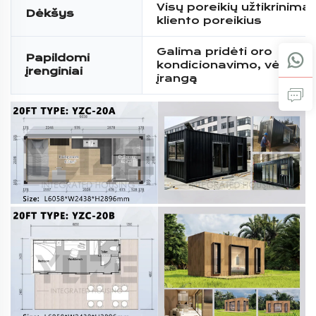
Visų poreikių užtikrinima
Dėkšys
kliento poreikius
Galima pridėti oro
Papildomi
kondicionavimo, vėdini
įrenginiai
įrangą