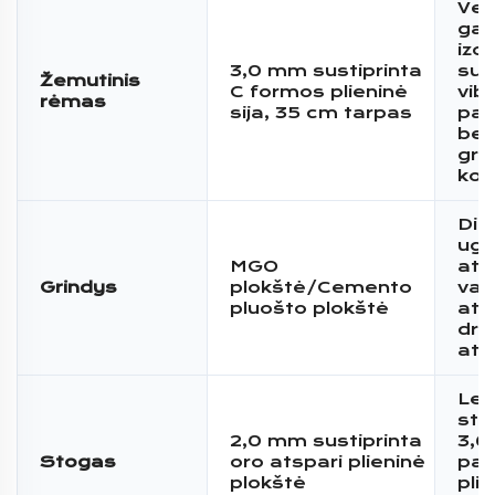
Vei
gar
izol
3,0 mm sustiprinta
sum
Žemutinis
C formos plieninė
vibr
rėmas
sija, 35 cm tarpas
pan
bet
gri
kon
Dide
ugn
MGO
ats
Grindys
plokštė/Cemento
van
pluošto plokštė
ats
drė
ats
Len
stip
2,0 mm sustiprinta
3,
Stogas
oro atspari plieninė
pap
plokštė
pli