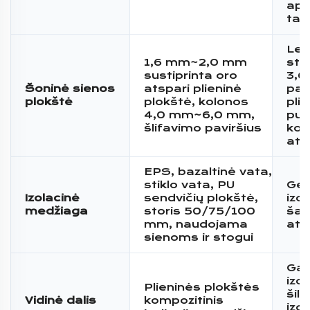
apk
talp
Len
1,6 mm~2,0 mm
stip
sustiprinta oro
3,
Šoninė sienos
atspari plieninė
pap
plokštė
plokštė, kolonos
pli
4,0 mm~6,0 mm,
pui
šlifavimo paviršius
kor
at
EPS, bazaltinė vata,
stiklo vata, PU
Ger
Izolacinė
sendvičių plokštė,
izol
medžiaga
storis 50/75/100
šal
mm, naudojama
at
sienoms ir stogui
Gar
izol
Plieninės plokštės
šil
Vidinė dalis
kompozitinis
izol