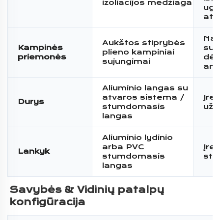
izoliacijos medžiaga
ugn
at
Na
Aukštos stiprybės
Kampinės
suj
plieno kampiniai
priemonės
dėj
sujungimai
ant
Aliuminio langas su
atvaros sistema /
Įre
Durys
stumdomasis
užr
langas
Aliuminio lydinio
arba PVC
Įre
Lankyk
stumdomasis
str
langas
Savybės & 
Vidinių patalpų 
konfigūracija 