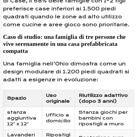
di Case, il 68% delle famiglie con 1–2 figli
preferisce case inferiori ai 1.500 piedi
quadrati quando le zone ad alto utilizzo
come cucine e aree gioco sono prioritarie.
Caso di studio: una famiglia di tre persone che
vive serenamente in una casa prefabbricata
compatta
Una famiglia nell'Ohio dimostra come un
design modulare di 1.200 piedi quadrati si
adatti a esigenze in evoluzione:
Uso
Riutilizzo adattivo
Spazio
originale
(dopo 3 anni)
stanza
Stanza giochi per
Ufficio a
aggiuntiva
bambini con
domicilio
12' x 12'
ripostigli a muro
Lavanderi
Ripostigl