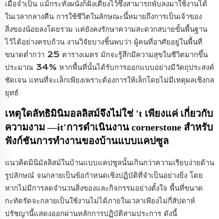
เมื่อจำเป็น แม้กระทั่งผนังก็ฝังเตียงไว้ซึ่งสามารถพับลงมาใช้งานได้
ในเวลากลางคืน การใช้ชีวิตในลักษณะนี้หมายถึงการเป็นเจ้าของ
สิ่งของน้อยลงโดยรวม แต่ยังคงรักษาความสะดวกสบายขั้นพื้นฐาน
ไว้ได้อย่างครบถ้วน งานวิจัยบางชิ้นพบว่า ผู้คนที่อาศัยอยู่ในพื้นที่
ขนาดต่ำกว่า 25 ตารางเมตร มักจะรู้สึกมีความสุขในชีวิตมากขึ้น
ประมาณ 34% หากพื้นที่นั้นได้รับการออกแบบอย่างมีวัตถุประสงค์
ชัดเจน แทนที่จะเล็กเพียงเพราะต้องการให้เล็กโดยไม่มีเหตุผลเชิงกล
ยุทธ์
เหตุใดลัทธิมินิมอลลิสม์จึงไม่ใช่
'
t
เพียงแค่
เกี่ยวกับ
ความงาม
—
it
'
การดำเนินงาน
cornerstone
สำหรับ
ฟังก์ชันการทำงานของบ้านแบบแคปซูล
แนวคิดมินิมัลลิสม์ในบ้านแบบแคปซูลนั้นเกินกว่าความเรียบง่ายด้าน
รูปลักษณ์ จนกลายเป็นข้อกำหนดเชิงปฏิบัติที่จำเป็นอย่างยิ่ง โดย
หากไม่มีการลดจำนวนสิ่งของและกิจกรรมอย่างตั้งใจ พื้นที่ขนาด
กะทัดรัดจะกลายเป็นใช้งานไม่ได้ภายในเวลาเพียงไม่กี่สัปดาห์
ปรัชญานี้แสดงออกผ่านหลักการปฏิบัติสามประการ ดังนี้