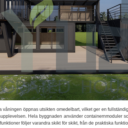
dra våningen öppnas utsikten omedelbart, vilket ger en fullstän
dsupplevelsen. Hela byggnaden använder containernmoduler som
 funktioner följer varandra skikt för skikt, från de praktiska funk