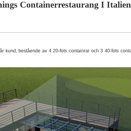
ings Containerrestaurang I Italien
år kund, bestående av 4 20-fots containrar och 3 40-fots conta