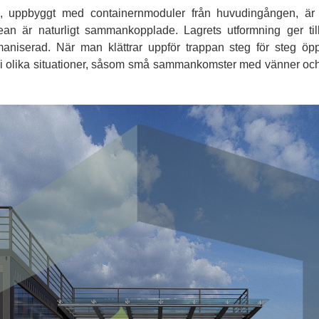
 uppbyggt med containernmoduler från huvudingången, är bo
an är naturligt sammankopplade. Lagrets utformning ger til
aniserad. När man klättrar uppför trappan steg för steg ö
i olika situationer, såsom små sammankomster med vänner och 