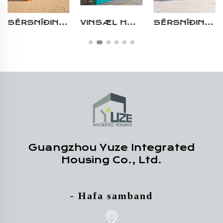
VINSÆL HÖNNUN SÉRSNÍÐIN STEYPUHYRNA FERÐALAGSSKIPULAGS CONTAINER FYRIR VERSLUN
SÉRSNÍÐIN VERSLUNARBÍLSTÖÐ ÚR FORFRAMLEIDDUM HÓLUM, INNIFELDIS MATVINNUSTÖÐ MEÐ TERRASS
HÁTT DEKORERÐ ÚR FYRIRFRAMGERÐUM HÓLPI, ENDURVINNANLEG, 2 40FT BREYTT BYGGINGARHÓLUR ÍBÚÐARVILLU HÚS MEÐ 2 HERBERGJUM
Guangzhou Yuze Integrated
Housing Co., Ltd.
- Hafa samband