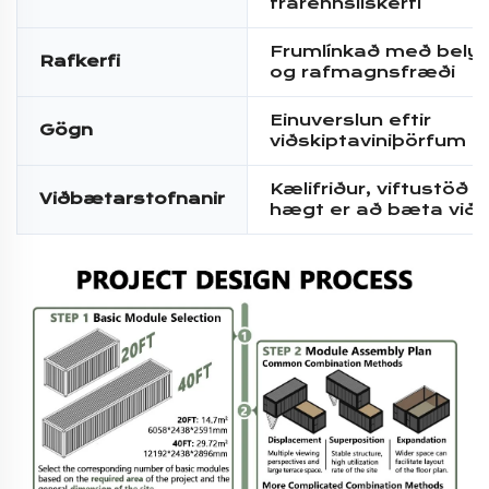
frárennsliskerfi
Frumlínkað með belys
Rafkerfi
og rafmagnsfræði
Einuverslun eftir
Gögn
viðskiptaviniþörfum
Kælifriður, viftustöð v
Viðbætarstofnanir
hægt er að bæta við