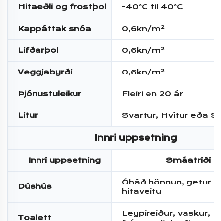
Hitaeðli og frostþol
-40°C til 40°C
Kappáttak snóa
0,6kn/m²
Lifðarþol
0,6kn/m²
Veggjabyrði
0,6kn/m²
Þjónustuleikur
Fleiri en 20 ár
Litur
Svartur, Hvítur eða S
Innri uppsetning
Innri uppsetning
Smáatriði
Óháð hönnun, getur in
Dúshús
hitaveitu
Leypireiður, vaskur,
Toalett