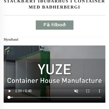
STACKBÆRT ÍBÚÐARHÚS Í CONTAINER
MEÐ BAÐHERBERGI
Fá tilboð
Myndband