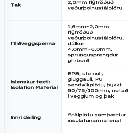
2,0mm flýtröðuð
Tak
veðurþolnustálplötu
1,6mm~2,0mm
flýtröðuð
veðurþolnustálplötu,
Hliðveggspenna
dálkur
4,0mm~6,0mm,
sprungusprengdur
yfirborð
EPS, steinull,
gluggaull, PU
Islenskur texti:
sendwíkplötu, þykkt
Isolation Material
50/75/100mm, notað
í veggjum og þak
Stálplötu samþættur
Innri deiling
insulatunarmaterial