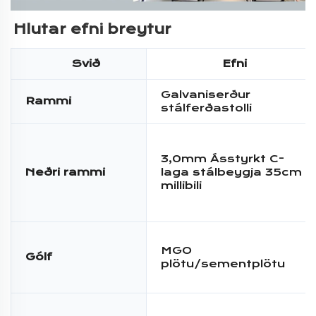
Hlutar efni breytur 
Svið
Efni
Galvaniserður
Rammi
stálferðastolli
3,0mm Ásstyrkt C-
Neðri rammi
laga stálbeygja 35cm
millibili
MGO
Gólf
plötu/sementplötu