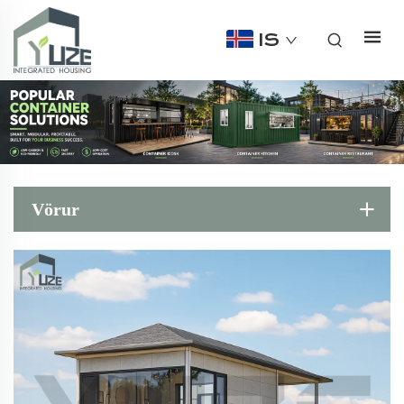
IS
Vörur