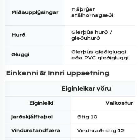
Háþrýst
Miðaupplýsingar
stálhornsgæði
Glerþús hurð /
Hurð
gleðuhurð
Glerþús gleðigluggi
Gluggi
eða PVC gleðigluggi
Einkenni & 
Innri uppsetning 
Eiginleikar vöru
Eiginleiki
Valkostur
Jarðskjálftaþol
Stig 10
Vindurstandfæra
Vindhraði stig 12