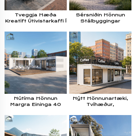
Tveggja Hæða
Sérsniðin Hönnun
Kreatíft Útivistarkaffi Í
Stálbyggingar
Umhverfisgefi Með
Hreyfanlegur Tveggja
Balkongsetur Og
Hæða
Fyrsta Flokks
Fyrirframgeraður
Útgáfum
Fullur Útbúnaður
Verslunar Flókinn
Afhendingar
Ílátsbústaður Fyrir
Veitingastað
Nútíma Hönnun
Nýtt Hönnunartæki,
Margra Eininga 40
Tvíhæður,
Fotna
Flutningshentur,
Fyrirframgerður
Fyrirframgeraður
Stálmodúlar
Stálurssamantektur,
Flutningsdóskur
Skipulagscontainer,
Veitingastaður Með
Café, Verslun,