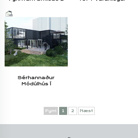
Hæða
Stálbyggingar, Marga
Verslunarkaffihús Í
Hæða Sérsniðinn
Containerni
Forframleiddur
Veitingastaður Í Hólfi
Sérhannaður
Módúlhús Í
Fyrframunum
Hraðbygging Fyrir
Smiðju Bráðabirgi
Starfsmannahús
Fyrri
1
2
Næst
Stálhverfing