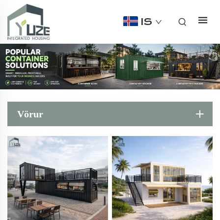
IS
Vörur