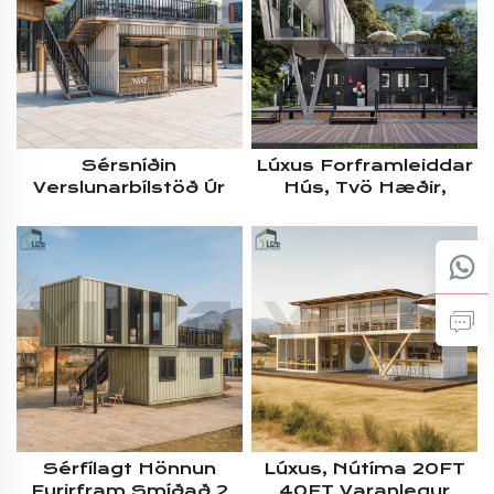
Eldhús Og Sætispláss
Veitingastaður Með
Þjónustuglugga
Sérsníðin
Lúxus Forframleiddar
Verslunarbílstöð Úr
Hús, Tvö Hæðir,
Forframleiddum
Forframleiddur
Hólum, Innifeldis
Hlutbíll Veitingastaður
Matvinnustöð Með
Með Myndunum
Terrass
Sérfílagt Hönnun
Lúxus, Nútíma 20FT
Fyrirfram Smíðað 2
40FT Varanlegur