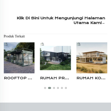
Klik Di Sini Untuk Mengunjungi Halaman 
Utama Kami→ 
Produk Terkait
RUMAH PREFAB MODULAR CUSTOM PROFESIONAL BANGUNAN CEPAT UNTUK KANTOR SEMENTARA DI LOKASI KONSTRUKSI APARTEMEN BAJA
RUMAH KONTAINER RESTORAN PREFAB MODERN MEWAH STRUKTUR BAJA TAHAN LAMA 20FT 40FT BERTINGKAT CUSTOM
RUMAH KONTAINER KOMERSIAL SIAP PAKAI DESAIN KHUSUS 2 LANTAI UNTUK KAFE RESTORAN