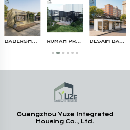
RUMAH PREFAB MODULAR CUSTOM PROFESIONAL BANGUNAN CEPAT UNTUK KANTOR SEMENTARA DI LOKASI KONSTRUKSI APARTEMEN BAJA
DESAIN BARU MODERN 2 LANTAI PORTABLE PREFABRIKASI BAJA MODULAR KONTAINER PENGIRIMAN TOKO KOPI KAFE DENGAN JENDELA PELAYANAN
SOLUSI PROYEK DAPUR KONTAINER MAKANAN KASUAL MODUL PREFABRIKASI PENGIRIMAN KOMERSIAL LUAR RUANGAN DENGAN TATA LETAK KHUSUS
Guangzhou Yuze Integrated
Housing Co., Ltd.