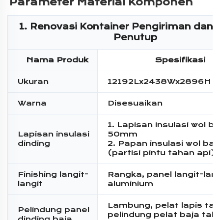
Parameter Material Komponen 
1. Renovasi Kontainer Pengiriman dan 
Penutup
Nama Produk
Spesifikasi
Ukuran
12192Lx2438Wx2896H
Warna
Disesuaikan
1. Lapisan insulasi wol b
Lapisan insulasi
50mm
dinding
2. Papan insulasi wol bat
(partisi pintu tahan api)
Finishing langit-
Rangka, panel langit-lang
langit
aluminium
Lambung, pelat lapis tah
Pelindung panel
pelindung pelat baja tah
dinding baja