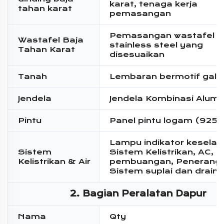
karat, tenaga kerja
tahan karat
pemasangan
Pemasangan wastafel
Wastafel Baja
stainless steel yang
Tahan Karat
disesuaikan
Tanah
Lembaran bermotif galv
Jendela
Jendela Kombinasi Alumi
Pintu
Panel pintu logam (925
Lampu indikator kesela
Sistem
Sistem Kelistrikan, AC, K
Kelistrikan & Air
pembuangan, Penerang
Sistem suplai dan draina
2. Bagian Peralatan Dapur
Nama
Qty