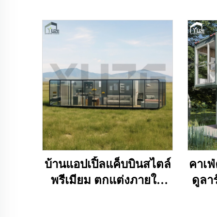
บ้านแอปเปิ้ลแค็บบินสไตล์
คาเฟ
พรีเมียม ตกแต่งภายใน
ดูลาร
ระดับพรีเมียม เหมาะ
กระ
สำหรับการประชุมทาง
เคล