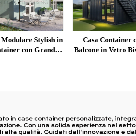
 Modulare Stylish in
Casa Container 
tainer con Grandi
Balcone in Vetro Bi
lli in Vetro, Negozio
Personalizzata per U
abbricato Mobile su
Commerciale
Due Livelli
to in case container personalizzate, integr
lazione. Con una solida esperienza nel sett
 di alta qualità. Guidati dall'innovazione e d