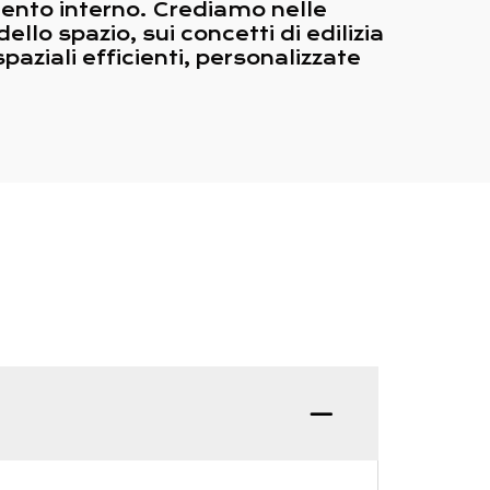
mento interno. Crediamo nelle
ello spazio, sui concetti di edilizia
spaziali efficienti, personalizzate
D: Qual