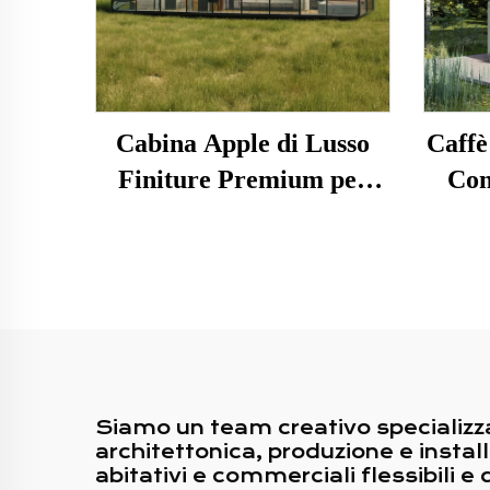
Cabina Apple di Lusso
Caffè
Finiture Premium per
Con
Riunioni Aziendali ed
Panne
Eventi Culturali Hotel
Pref
Prefabbricati
Siamo un team creativo specializza
architettonica, produzione e instal
abitativi e commerciali flessibili e