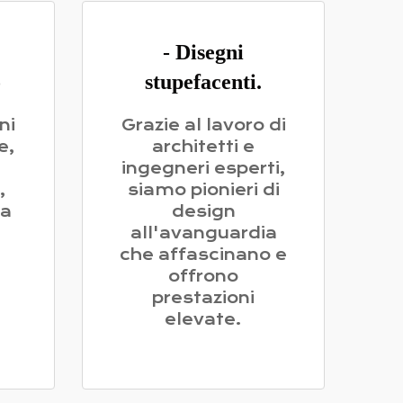
- Disegni
o
stupefacenti.
ni
Grazie al lavoro di
e,
architetti e
ingegneri esperti,
,
siamo pionieri di
la
design
all'avanguardia
che affascinano e
offrono
prestazioni
elevate.