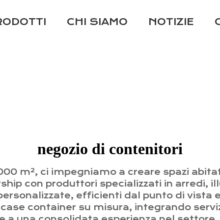
RODOTTI
CHI SIAMO
NOTIZIE
negozio di contenitori
0 m², ci impegniamo a creare spazi abitativ
ip con produttori specializzati in arredi, il
personalizzate, efficienti dal punto di vis
 case container su misura, integrando serviz
ie a una consolidata esperienza nel settore,