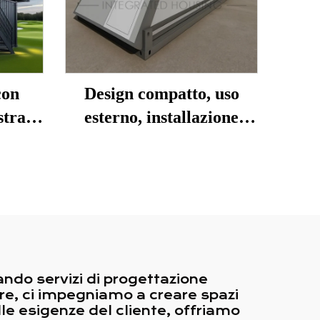
con
Design compatto, uso
strato
esterno, installazione
fficio
rapida, casa container
modulare prefabbricata
pieghevole a Z per ufficio
ando servizi di progettazione
ore, ci impegniamo a creare spazi
alle esigenze del cliente, offriamo