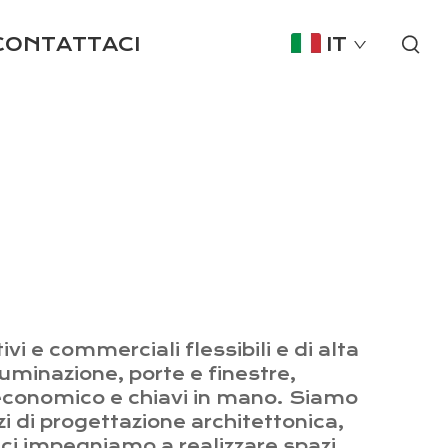
CONTATTACI
IT
i e commerciali flessibili e di alta
luminazione, porte e finestre,
ta economico e chiavi in mano. Siamo
i di progettazione architettonica,
 ci impegniamo a realizzare spazi