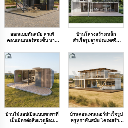
ออกแบบทันสมัย คาเฟ่
บ้านโครงสร้างเหล็ก
คอนเทนเนอร์สองชั้น บาร์
สำเร็จรูปจากประเทศจีน
ดาดฟ้าจากคอนเทนเนอร์
แบบสองชั้น 3 ห้องนอน
ขนส่ง สำหรับขาย
วิลล่าคอนเทนเนอร์ โรงแรม
คอนเทนเนอร์สำหรับ
ประเทศออสเตรเลีย
บ้านไม้แอปเปิลแบบพกพาที่
บ้านคอนเทนเนอร์สำเร็จรูป
เป็นมิตรต่อสิ่งแวดล้อม
หรูหราทันสมัย โครงสร้าง
ออกแบบมาเพื่อการตั้งแคมป์
เหล็กทนทาน 20 ฟุต 40 ฟุต