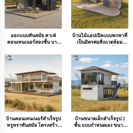
ออกแบบทันสมัย คาเฟ่
บ้านไม้แอปเปิลแบบพกพาที่
คอนเทนเนอร์สองชั้น บาร์
เป็นมิตรต่อสิ่งแวดล้อม
ดาดฟ้าจากคอนเทนเนอร์
ออกแบบมาเพื่อการตั้งแคมป์
ขนส่ง สำหรับขาย
และธุรกิจการท่องเที่ยว
บ้านคอนเทนเนอร์สำเร็จรูป
บ้านขนาดเล็กสำเร็จรูป 2
หรูหราทันสมัย โครงสร้าง
ชั้น แบบกำหนดเอง ขนาด
เหล็กทนทาน 20 ฟุต 40 ฟุต
20 ฟุต สามารถซ้อนกันได้ มี