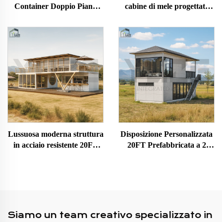
Container Doppio Piano
cabine di mele progettate
Café Rooftop Container per
per attività turistiche da
Bar in vendita
campeggio
Lussuosa moderna struttura
Disposizione Personalizzata
in acciaio resistente 20FT
20FT Prefabbricata a 2
40FT, casa container
Livelli Sovrapponibile Casa
prefabbricata personalizzata
Container Piccola con
su più livelli
Bagno
Siamo un team creativo specializzato in