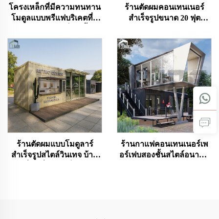
โครงเหล็กที่มีความทนทาน
ร้านตัดผมคอนเทนเนอร์
โมดูลแบบพรีแฟบริเคตที่มี
สำเร็จรูปขนาด 20 ฟุต
โครงสร้างจากเหล็ก มีพื้นผิว
ออกแบบเฉพาะ
ลายไม้สวยงาม เหมาะ
สำหรับใช้งานภายนอก
อาคาร สำหรับใช้ในบ้าน
โรงแรม สำนักงาน และ
อาคาร
ร้านตัดผมแบบโมดูลาร์
ร้านกาแฟคอนเทนเนอร์เพ
สำเร็จรูปสไตล์วินเทจ บ้าน
อร์เฟบสองชั้นสไตล์อนาคต
เคลื่อนที่ขนาดเล็ก ร้าน
พร้อมห้องครัวสำหรับ
กาแฟเคลื่อนที่แบบ
สิงคโปร์
คอนเทนเนอร์