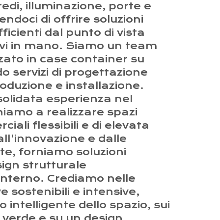
redi, illuminazione, porte e
ndoci di offrire soluzioni
ficienti dal punto di vista
vi in mano. Siamo un team
zzato in case container su
o servizi di progettazione
roduzione e installazione.
olidata esperienza nel
niamo a realizzare spazi
iali flessibili e di elevata
all'innovazione e dalle
nte, forniamo soluzioni
ign strutturale
interno. Crediamo nelle
 sostenibili e intensive,
o intelligente dello spazio, sui
ia verde e su un design