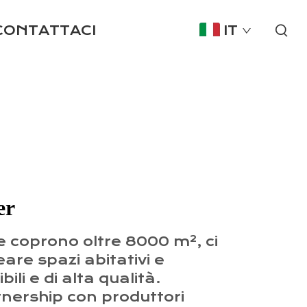
CONTATTACI
IT
er
 coprono oltre 8000 m², ci
re spazi abitativi e
ili e di alta qualità.
ership con produttori