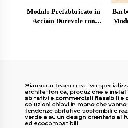
Modulo Prefabbricato in
Barb
Acciaio Durevole con
Modu
Finitura a Grana di
su 
Legno Elegante per
Esterni in Casa Hotel
Ufficio Edificio
Siamo un team creativo specializza
architettonica, produzione e instal
abitativi e commerciali flessibili e
soluzioni chiavi in mano che vanno
tendenze abitative sostenibili e razi
verde e su un design orientato al fut
ed ecocompatibili