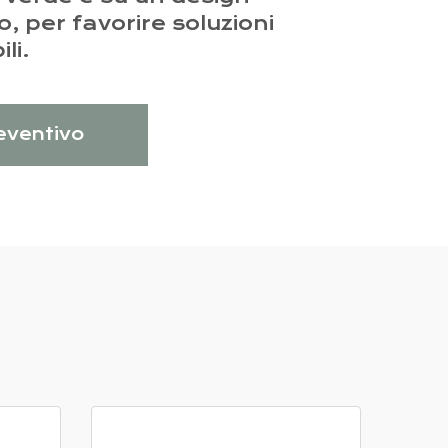
o, per favorire soluzioni
li.
reventivo