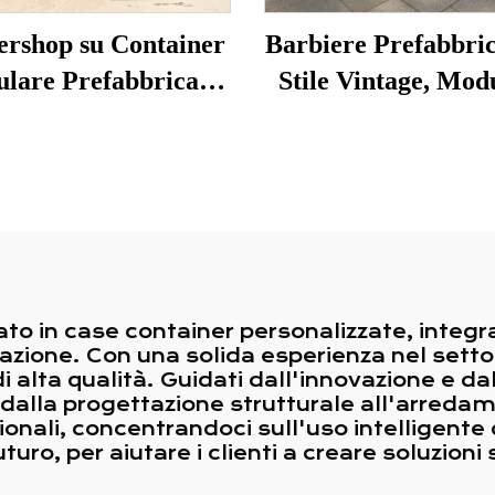
ershop su Container
Barbiere Prefabbric
lare Prefabbricato
Stile Vintage, Mod
Misura da 20 Piedi
in Container, Casa 
Piccola per Caf
Portatile
to in case container personalizzate, integr
lazione. Con una solida esperienza nel sett
 di alta qualità. Guidati dall'innovazione e d
 dalla progettazione strutturale all'arreda
onali, concentrandoci sull'uso intelligente d
uro, per aiutare i clienti a creare soluzioni 