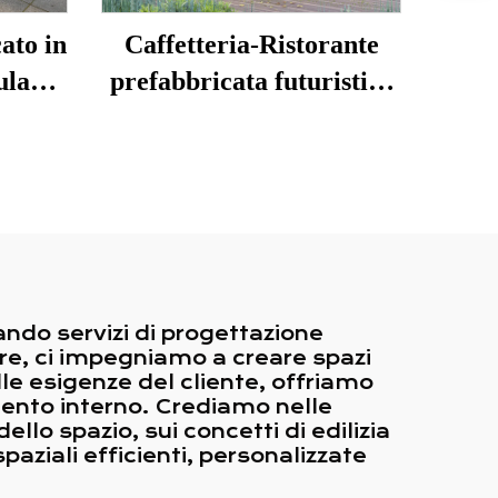
ato in
Caffetteria-Ristorante
ulare
prefabbricata futuristica
Mobile
a due piani con cucina per
fè
Singapore
ando servizi di progettazione
ore, ci impegniamo a creare spazi
alle esigenze del cliente, offriamo
mento interno. Crediamo nelle
ello spazio, sui concetti di edilizia
spaziali efficienti, personalizzate