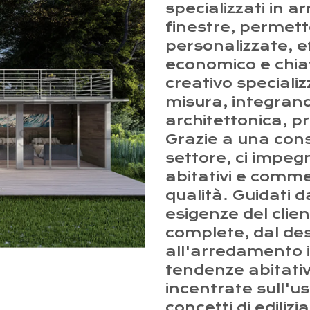
specializzati in ar
finestre, permette
personalizzate, ef
economico e chia
creativo speciali
misura, integrand
architettonica, p
Grazie a una cons
settore, ci impeg
abitativi e commerc
qualità. Guidati d
esigenze del clie
complete, dal des
all'arredamento 
tendenze abitative
incentrate sull'us
concetti di ediliz