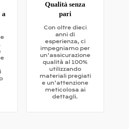
Qualità senza
 a
pari
Con oltre dieci
anni di
ne
esperienza, ci
,
impegniamo per
n
un'assicurazione
 e
qualità al 100%
utilizzando
i
materiali pregiati
o
e un'attenzione
meticolosa ai
dettagli.