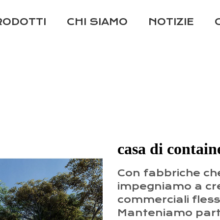
RODOTTI
CHI SIAMO
NOTIZIE
casa di contain
Con fabbriche che
impegniamo a crea
commerciali flessib
Manteniamo partn