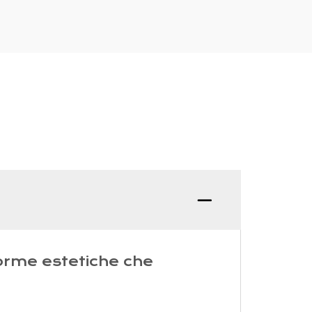
D: Qual
 forme estetiche che