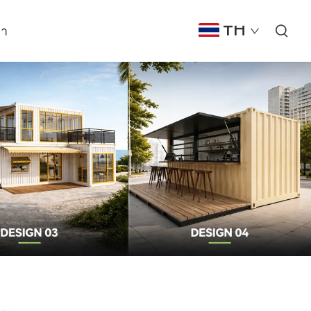
รา
TH