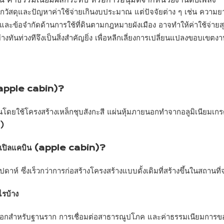
ัสดุและปัญหาค่าใช้จ่ายเกินงบประมาณ แต่ปัจจัยต่าง ๆ เช่น ความยาก
กัดด้านการใช้ที่ดินตามกฎหมายผังเมือง อาจทำให้ค่าใช้จ่ายสุดท้
ย่างทันท่วงทีจึงเป็นสิ่งสำคัญยิ่ง เพื่อหลีกเลี่ยงการเปลี่ยนแปลงขอบ
ิน (apple cabin)?
ยใช้โครงสร้างเหล็กชุบสังกะสี แผ่นหุ้มภายนอกทำจากอลูมิเนียมเก
)
งแอปเปิลแคบิน (apple cabin)?
ห์ ซึ่งเร็วกว่าการก่อสร้างโครงสร้างแบบดั้งเดิมที่สร้างขึ้นในสถานที
ไรบ้าง
อกสำหรับฐานราก การเชื่อมต่อสาธารณูปโภค และค่าธรรมเนียมการขอใบ