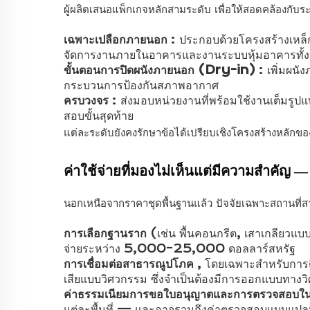
ผู้ผลิตเสนอแพ็กเกจหลักสามระดับ เพื่อให้สอดคล้องกั
เฉพาะเปลือกภายนอก
: ประกอบด้วยโครงสร้างเหล็ก
จัดการงานภายในอาคารและงานระบบหุ้มอาคารทั้
ขั้นตอนการปิดผนังภายนอก (Dry-in)
: เพิ่มผน
กระบวนการป้องกันสภาพอากาศ
ครบวงจร
: ส่งมอบหน่วยงานที่พร้อมใช้งานเต็มร
สอบขั้นสุดท้าย
แต่ละระดับยังคงรักษาข้อได้เปรียบเชิงโครงสร้างหลักข
ค่าใช้จ่ายที่มองไม่เห็นแต่มีความสำคั
นอกเหนือจากราคาชุดพื้นฐานแล้ว ปัจจัยเฉพาะสถานที่สา
การเลือกฐานราก
(เช่น พื้นคอนกรีต, เสาเกลียวแบ
จ่ายระหว่าง 5,000–25,000 ดอลลาร์สหรัฐ
การเชื่อมต่อสาธารณูปโภค
, โดยเฉพาะสำหรับการต
เสียแบบวิศวกรรม ซึ่งจำเป็นต้องมีการออกแบบทาง
ค่าธรรมเนียมการขอใบอนุญาตและการตรวจสอบในท
แต่ละพื้นที่ — และอาจรวมถึงค่าตรวจสอบแบบแปลน