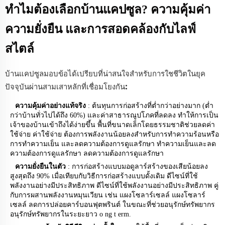
ทำไมต้องเลือกบ้านแคปซูล? ความคุ้มค่า
ความยั่งยืน และการสอดคล้องกับไลฟ์
สไตล์
บ้านแคปซูลมอบข้อได้เปรียบที่น่าสนใจสำหรับการใชชีวิตในยุค
ปัจจุบันผ่านสามเสาหลักที่เชื่อมโยงกัน:
ความคุ้มค่าอย่างแท้จริง
: ต้นทุนการก่อสร้างที่ต่ำกว่าอย่างมาก (ต่ำ
กว่าบ้านทั่วไปได้ถึง 60%) และค่าสาธารณูปโภคที่ลดลง ทำให้การเป็น
เจ้าของบ้านเข้าถึงได้ง่ายขึ้น พื้นที่ขนาดเล็กโดยธรรมชาติช่วยลดค่า
ใช้จ่าย
ค่าใช้จ่าย
ต้องการพลังงานน้อยลงสำหรับการทำความร้อนหรือ
การทำความเย็น และลดความต้องการดูแลรักษา
ทำความเย็นและลด
ความต้องการดูแลรักษา
ลดความต้องการดูแลรักษา
ความยั่งยืนในตัว
: การก่อสร้างแบบมอดูลาร์สร้างของเสียน้อยลง
สูงสุดถึง 90% เมื่อเทียบกับวิธีการก่อสร้างแบบดั้งเดิม ดีไซน์ที่ใช้
พลังงานอย่างมีประสิทธิภาพ
ดีไซน์ที่ใช้พลังงานอย่างมีประสิทธิภาพ
คู่
กับการผสานพลังงานหมุนเวียน เช่น แผงโซลาร์เซลล์
แผงโซลาร์
เซลล์
ลดการปล่อยคาร์บอนฟุตพรินต์ ในขณะที่ช่วยอนุรักษ์ทรัพยากร
อนุรักษ์ทรัพยากรในระยะยาว
o
ng t
erm.