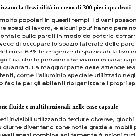
zzano la flessibilità in meno di 300 piedi quadrati
molto popolari in questi tempi. I divani possono 
e spazi di lavoro, e alcuni pouf hanno persino 
ontate sulle pareti in modo da poterle estrar
nvece di occupare lo spazio laterale delle pare
 del circa 63% le esigenze di spazio abitativo 
significa che le persone che vivono in case ca
ri quadrati. La maggior parte delle aziende le
tenti, come l'alluminio speciale utilizzato negl
facile per gli abitanti riorganizzare i propri sp
ne fluide e multifunzionali nelle case capsule
ti invisibili utilizzando texture diverse, gioch
o diurne diventano zone notte grazie a mobili 
uesti spazi combina solitamente funzioni cucin