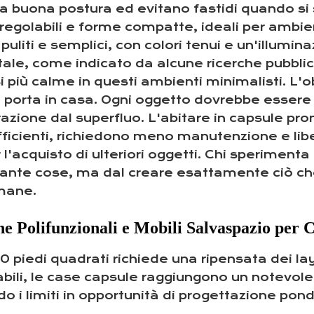
uona postura ed evitano fastidi quando si svo
golabili e forme compatte, ideali per ambienti
uliti e semplici, con colori tenui e un'illumina
le, come indicato da alcune ricerche pubblic
i più calme in questi ambienti minimalisti. L'o
i porta in casa. Ogni oggetto dovrebbe essere 
berazione dal superfluo. L'abitare in capsule pr
fficienti, richiedono meno manutenzione e li
 l'acquisto di ulteriori oggetti. Chi sperimenta
tante cose, ma dal creare esattamente ciò che
umane.
ne Polifunzionali e Mobili Salvaspazio per 
piedi quadrati richiede una ripensata dei l
bili, le case capsule raggiungono un notevole l
 i limiti in opportunità di progettazione pon