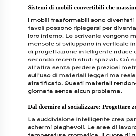
Sistemi di mobili convertibili che massimi
I mobili trasformabili sono diventati 
tavoli possono ripiegarsi per diventar
loro interno. Le scrivanie vengono m
mensole si sviluppano in verticale i
di progettazione intelligente riduce
secondo recenti studi spaziali. Ciò 
all'altra senza perdere preziosi met
sull'uso di materiali leggeri ma resis
stratificato. Questi materiali rendono 
giornata senza alcun problema.
Dal dormire al socializzare: Progettare zo
La suddivisione intelligente crea pare
schermi pieghevoli. Le aree di lavor
temperatura cromatica. Il cuore di q