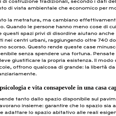
di di costruzione tradizionali, secondo i dati d
to di vista ambientale che economico per molti
nto la metratura, ma cambiano effettivamente
ico. Quando le persone hanno meno cose di cu
uesti spazi privi di disordine aiutano anche a
i nei centri urbani, raggiungendo oltre 740 do
anno scorso. Questo rende queste case minuscol
tenibile senza spendere una fortuna. Pensate 
ve giustificare la propria esistenza. Il modo d
le, offrono qualcosa di grande: la libertà da t
anziariamente.
psicologia e vita consapevole in una casa ca
pende tanto dallo spazio disponibile sul pavime
vorano insieme: garantire che lo spazio sia a
adattare lo spazio abitativo alle reali esigenze