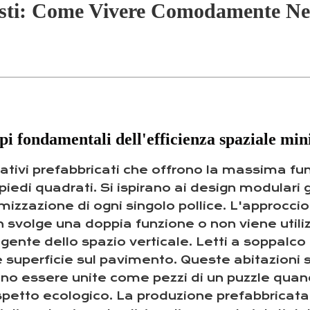
sti: Come Vivere Comodamente Negl
pi fondamentali dell'efficienza spaziale min
tativi prefabbricati che offrono la massima fu
piedi quadrati. Si ispirano ai design modulari g
izzazione di ogni singolo pollice. L'approccio 
n svolge una doppia funzione o non viene uti
lligente dello spazio verticale. Letti a soppalc
re superficie sul pavimento. Queste abitazioni
ono essere unite come pezzi di un puzzle quand
etto ecologico. La produzione prefabbricata 