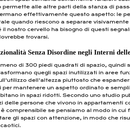
 permette alle altre parti della stanza di pas
onfermano effettivamente questo aspetto: le pe
ale quando riescono a separare visivamente le 
 il nostro cervello ha bisogno di questi segna
dovrebbe trovarsi.
nzionalità Senza Disordine negli Interni del
eno di 300 piedi quadrati di spazio, quindi 
asformano quegli spazi inutilizzati in aree fun
sull'utilizzo dell'altezza piuttosto che espan
genti per mantenere un aspetto ordinato e sempl
itano in spazi ridotti. Secondo uno studio pub
rzi delle persone che vivono in appartamenti c
to è comprensibile se pensiamo al modo in cu
ttare gli spazi con attenzione, in modo che ris
caotici.