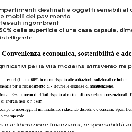
artimenti destinati a oggetti sensibili al 
elle mobili del pavimento
 tessuti ingombranti
30% della superficie di una casa capsule, dimo
intelligente.
Convenienza economica, sostenibilità e adere
ificativi per la vita moderna attraverso tre pi
inferiori (fino al 60% in meno rispetto alle abitazioni tradizionali) e bollette p
nergia per il riscaldamento
di
- ridurre le esigenze di manutenzione.
ino al 90% in meno di rifiuti rispetto ai metodi di costruzione convenzionali. 
i di energia nell'
o
n t
erm.
 compatto incoraggia il minimalismo, riducendo disordine e consumi. Spazi flessi
umo consapevole.
stica: liberazione finanziaria, responsabilità 