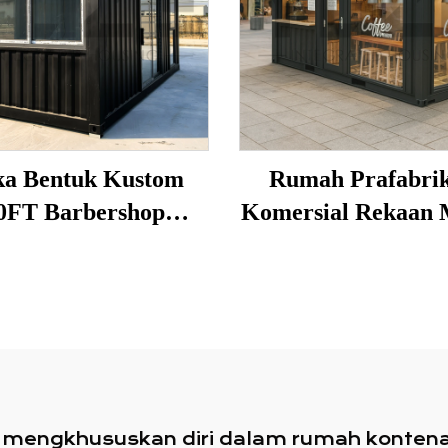
ka Bentuk Kustom
Rumah Prafabrik
0FT Barbershop
Komersial Rekaan 
tena Modular Pra-
Mudah Alih Kiosk
Terhasil
Kontena denga
Bumbung Kano
 mengkhususkan diri dalam rumah kontena 