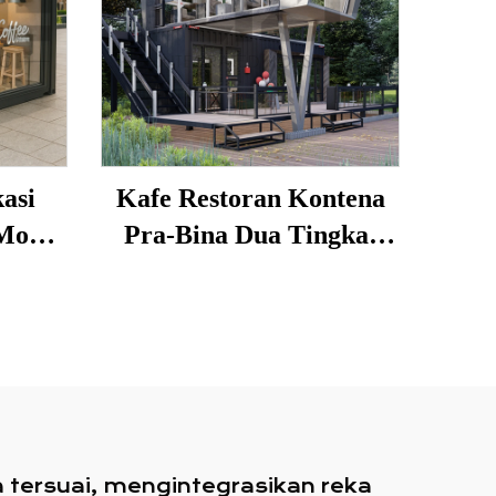
asi
Kafe Restoran Kontena
Modul
Pra-Bina Dua Tingkat
 Kopi
Futuristik dengan Dapur
n
untuk Singapura
pi
tersuai, mengintegrasikan reka