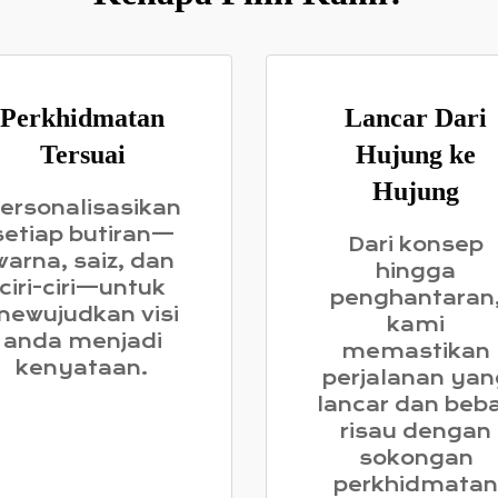
Perkhidmatan
Lancar Dari
Tersuai
Hujung ke
Hujung
ersonalisasikan
setiap butiran—
Dari konsep
warna, saiz, dan
hingga
ciri-ciri—untuk
penghantaran
ewujudkan visi
kami
anda menjadi
memastikan
kenyataan.
perjalanan yan
lancar dan beb
risau dengan
sokongan
perkhidmatan