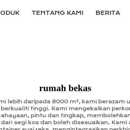
RODUK
TENTANG KAMI
BERITA
rumah bekas
i lebih daripada 8000 m², kami berazam u
a berkualiti tinggi. Kami mengekalkan per
ahayaan, pintu dan tingkap, membolehka
dari segi kos dan boleh disesuaikan. Kami
iner suai reka, mengintegrasikan perkhid