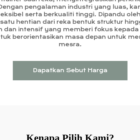
engan pengalaman industri yang luas, ka
ksibel serta berkualiti tinggi. Dipandu ol
atu hentian dari reka bentuk struktur hin
an intensif yang memberi fokus kepada 
entuk berorientasikan masa depan untuk 
mesra.
Dapatkan Sebut Harga
Kenapa Pilih Kami?