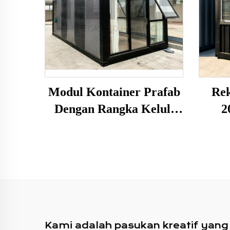
Modul Kontainer Prafab
Re
Dengan Rangka Keluli
2
Tahan Lasak Dan
Kon
Penyelesaian Berbutir
Kayu Elegan Untuk
Kegunaan Luar Rumah
Hotel Pejabat Bangunan
Kami adalah pasukan kreatif yang