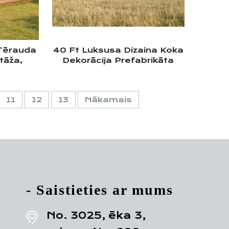
Tērauda
40 Ft Luksusa Dizaina Koka
tāža,
Dekorācija Prefabrikāta
 Plakans
Mobilo Dārza Māja,
iņa
Izgatavota No Transporta
Konteineriem, Austrālijai
11
12
13
Nākamais
- Saistieties ar mums
No. 3025, ēka 3,