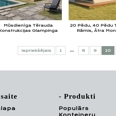
Mūsdienīga Tērauda
20 Pēdu, 40 Pēdu 
Konstrukcijas Glampinga
Rāmis, Ātra Mon
rbnb Prefabrikāta Boutīka
Prefabrikāta Māja,
Mājvietas Prefabrikāts
Konteineru Māj
Dzīvojamais Konteineru
Dzīvošanai
...
Iepriekšējais
1
8
9
10
Nams Ar Lielu Logu
 saite
- Produkti
lapa
Populārs
Konteineru