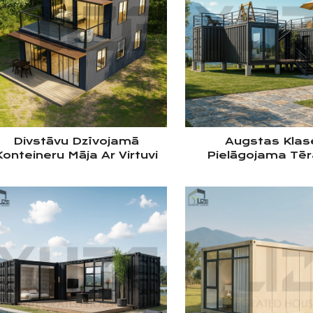
Divstāvu Dzīvojamā
Augstas Klas
Konteineru Māja Ar Virtuvi
Pielāgojama Tē
n Vannistabu No Rūpnīcā
Konstrukcijas Ke
Izgatavotas Tērauda
Airbnb Dzīvojam
onstrukcijas, Kas Izturama
Konteineru Vila Ar
Pret Viesuļvētrām