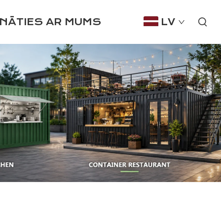
INĀTIES AR MUMS
LV