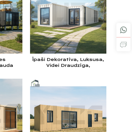
es
Īpaši Dekoratīva, Luksusa,
rauda
Videi Draudzīga,
mpinga
Gatavbetona 2 40 Collu
ā Kuģu
Pārveidota Kuģa Konteineru
 Terasi
Vila Māja Ar 2
Guļamistabām