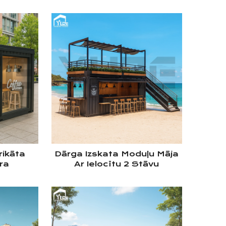
rikāta
Dārga Izskata Moduļu Māja
ra
Ar Ielocītu 2 Stāvu
nteineru
Konteineri Kafijas Kiosks
Jumta
Pārdošanai
inu