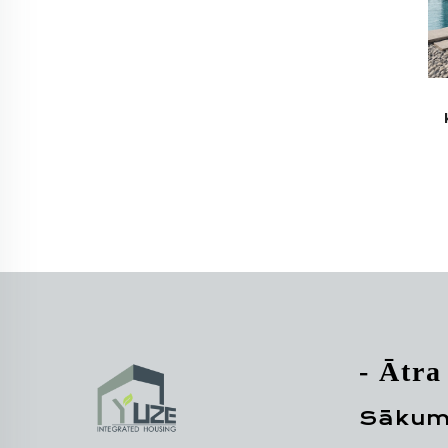
Ai
- Ātra
Sākum