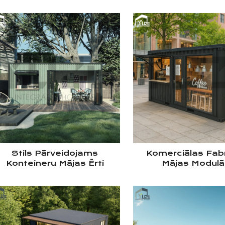
Stils Pārveidojams
Komerciālas Fab
Konteineru Mājas Ērti
Mājas Modulā
Montējama Prefabrikāta
Transportējama Ko
Māja Ar Atveramu Dizainu
Kafijas Būda Ar 
Nojumes Diza