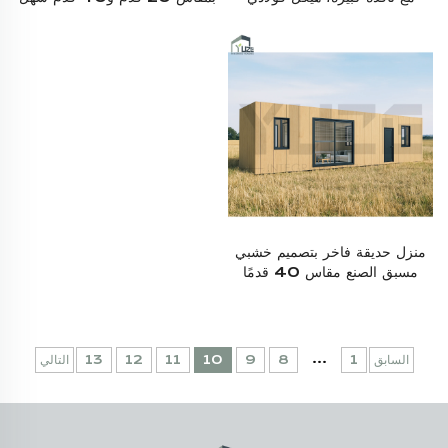
حديث، منزل جاهز لمزاولة نشاط
التجميع، منزل صغير على شكل
السكن البسيط، إقامة بوتيكية
حاوية يمكن نقله بسهولة للعيش
جاهزة، كابينة تخييم
فيه
منزل حديقة فاخر بتصميم خشبي
مسبق الصنع مقاس 40 قدمًا
مصنوع من حاويات الشحن،
مخصص لأستراليا
...
السابق
1
8
9
10
11
12
13
التالي