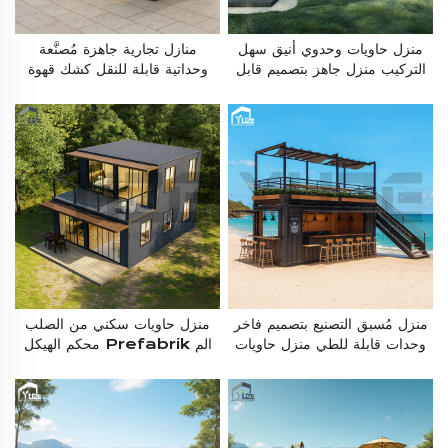
منزل حاويات وحدوي أنيق سهل
منازل تجارية جاهزة مُصنَّعة
التركيب منزل جاهز بتصميم قابل
وحداتية قابلة للنقل كشك قهوة
للفتح
حاويات بتصميم سقف مظلل
منزل مُسبق التصنيع بتصميم فاخر
منزل حاويات سكني من الصلب
وحدات قابلة للطي منزل حاويات
الم Prefabrik محكم الهيكل
من طابقين لمتجر قهوة للبيع
ومقاوم للأعاصير من طابقين مع
مطبخ وحمام