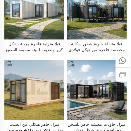
فيلا متنقلة حاوية شحن سكنية
فيلا منزلية فاخرة مزينة بشكل
مخصصة فاخرة من هيكل فولاذي
كبير وصديقة للبيئة مسبقة التصنيع
مع تراس
بحجم 2 و40 قدمًا، منزل جاهز
من حاويات الشحن المعدلة، غرفتا
نوم
منزل حاويات معيشة جاهز للشحن
منزل جاهز هيكلي من الصلب
مع نافذة كبيرة، هيكل فولاذي
بمقاس 20 قدم و40 قدم سهل