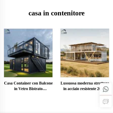
casa in contenitore
Casa Container con Balcone
Lussuosa moderna struttura
in Vetro Bistrato
in acciaio resistente 20FT
Personalizzata per Ufficio
40FT, casa container
Commerciale
prefabbricata personalizzata
su più livelli