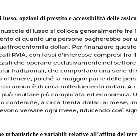
lusso, opzioni di prestito e accessibilità delle assic
inuscole di lusso si colloca generalmente tra 
ercento di quanto una persona pagherebbe per un
attrocentomila dollari. Per finanziare queste
icati RVIA, con tassi d'interesse compresi tra il
lizzati che operano esclusivamente nel settore
tui tradizionali, che comportano una serie di 
da ottenere, poiché la maggior parte delle per
 costo annuo è di circa milleduecento dollari. A
di può risultare più complicata ed economica. 
no contenute, a circa trenta dollari al mese, in
i devono versare ogni mese, riducendo così sig
e urbanistiche e variabili relative all’affitto del te