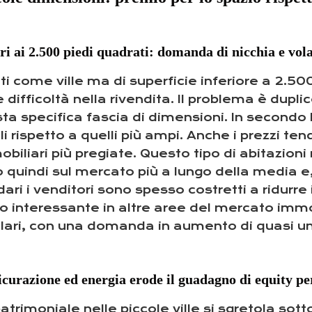
iori ai 2.500 piedi quadrati: domanda di nicchia e vol
i come ville ma di superficie inferiore a 2.50
difficoltà nella rivendita. Il problema è dupli
sta specifica fascia di dimensioni. In second
i rispetto a quelli più ampi. Anche i prezzi tend
mobiliari più pregiate. Questo tipo di abitazio
o quindi sul mercato più a lungo della media e
i i venditori sono spesso costretti a ridurre i 
nteressante in altre aree del mercato immobi
ri, con una domanda in aumento di quasi un q
icurazione ed energia erode il guadagno di equity pe
patrimoniale nelle piccole ville si sgretola sotto