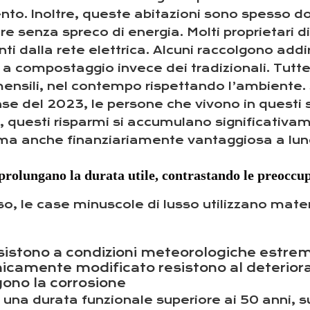
o. Inoltre, queste abitazioni sono spesso do
 senza spreco di energia. Molti proprietari d
nti dalla rete elettrica. Alcuni raccolgono addi
ici a compostaggio invece dei tradizionali. Tutt
 mensili, nel contempo rispettando l’ambiente
se del 2023, le persone che vivono in questi s
o, questi risparmi si accumulano significativam
ma anche finanziariamente vantaggiosa a lun
a prolungano la durata utile, contrastando le preocc
o, le case minuscole di lusso utilizzano mate
resistono a condizioni meteorologiche estre
rmicamente modificato resistono al deterio
gono la corrosione
 una durata funzionale superiore ai 50 anni, s