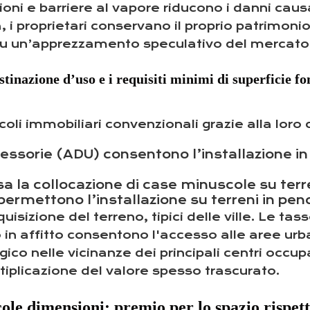
zioni e barriere al vapore riducono i danni caus
 i proprietari conservano il proprio patrimoni
 su un’apprezzamento speculativo del mercato
stinazione d’uso e i requisiti minimi di superficie 
li immobiliari convenzionali grazie alla loro c
essorie (ADU) consentono l’installazione in 
a la collocazione di case minuscole su terre
i permettono l’installazione su terreni in pe
cquisizione del terreno, tipici delle ville. Le t
no in affitto consentono l'accesso alle aree urb
co nelle vicinanze dei principali centri occup
tiplicazione del valore spesso trascurato.
ccole dimensioni: premio per lo spazio rispett