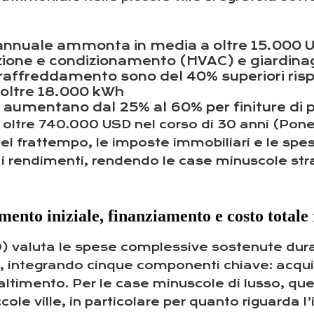
annuale ammonta in media a oltre 15.000 U
azione e condizionamento (HVAC) e giardina
/raffreddamento sono del 40% superiori rispet
 oltre 18.000 kWh
vi aumentano dal 25% al 60% per finiture di
oltre 740.000 USD nel corso di 30 anni (Pone
l frattempo, le imposte immobiliari e le spes
 i rendimenti, rendendo le case minuscole st
imento iniziale, finanziamento e costo totale
O) valuta le spese complessive sostenute durant
o, integrando cinque componenti chiave: acqui
imento. Per le case minuscole di lusso, ques
iccole ville, in particolare per quanto riguarda 