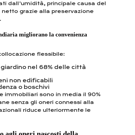
ati dall’umidità, principale causa del
o netto grazie alla preservazione
.
fondiaria migliorano la convenienza
ollocazione flessibile:
giardino nel 68% delle città
ni non edificabili
ndenza o boschivi
asse immobiliari sono in media il 90%
ane senza gli oneri connessi alla
azionali riduce ulteriormente le
o agli oneri nascosti della