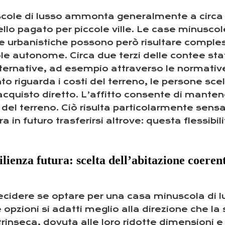
scole di lusso ammonta generalmente a circa 8
llo pagato per piccole ville. Le case minusco
 urbanistiche possono però risultare comples
e autonome. Circa due terzi delle contee statu
lternative, ad esempio attraverso le normative
o riguarda i costi del terreno, le persone scel
cquisto diretto. L’affitto consente di mantener
del terreno. Ciò risulta particolarmente sens
 in futuro trasferirsi altrove: questa flessibi
ilienza futura: scelta dell’abitazione coerent
idere se optare per una casa minuscola di lus
 opzioni si adatti meglio alla direzione che l
trinseca, dovuta alle loro ridotte dimensioni e 