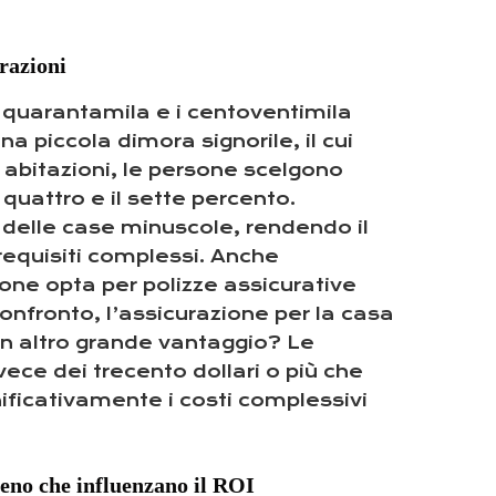
urazioni
i quarantamila e i centoventimila
a piccola dimora signorile, il cui
 abitazioni, le persone scelgono
 quattro e il sette percento.
 delle case minuscole, rendendo il
requisiti complessi. Anche
sone opta per polizze assicurative
 confronto, l’assicurazione per la casa
Un altro grande vantaggio? Le
vece dei trecento dollari o più che
nificativamente i costi complessivi
rreno che influenzano il ROI