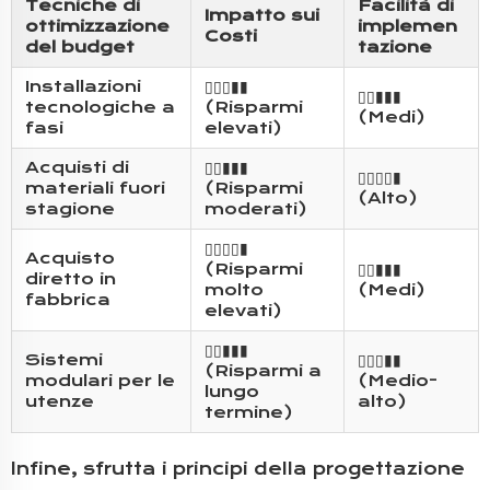
Tecniche di
Facilità di
Impatto sui
ottimizzazione
implemen
Costi
del budget
tazione
Installazioni
▯▯▯▮▮
▯▯▮▮▮
tecnologiche a
(Risparmi
(Medi)
fasi
elevati)
Acquisti di
▯▯▮▮▮
▯▯▯▯▮
materiali fuori
(Risparmi
(Alto)
stagione
moderati)
▯▯▯▯▮
Acquisto
(Risparmi
▯▯▮▮▮
diretto in
molto
(Medi)
fabbrica
elevati)
▯▯▮▮▮
Sistemi
▯▯▯▮▮
(Risparmi a
modulari per le
(Medio-
lungo
utenze
alto)
termine)
Infine, sfrutta i principi della progettazione