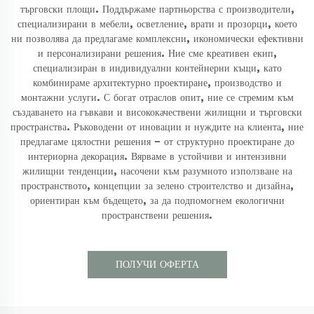
търговски площи. Поддържаме партньорства с производители,
специализирани в мебели, осветление, врати и прозорци, което
ни позволява да предлагаме комплексни, икономически ефективни
и персонализирани решения. Ние сме креативен екип,
специализиран в индивидуални контейнерни къщи, като
комбинираме архитектурно проектиране, производство и
монтажни услуги. С богат отраслов опит, ние се стремим към
създаването на гъвкави и висококачествени жилищни и търговски
пространства. Ръководени от иновации и нуждите на клиента, ние
предлагаме цялостни решения – от структурно проектиране до
интериорна декорация. Вярваме в устойчиви и интензивни
жилищни тенденции, насочени към разумното използване на
пространството, концепции за зелено строителство и дизайна,
ориентиран към бъдещето, за да подпомогнем екологични
пространствени решения.
ПОЛУЧИ ОФЕРТА