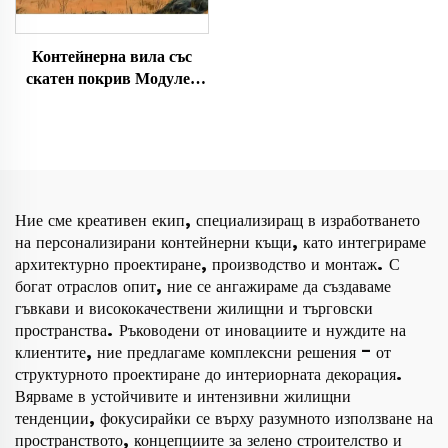
Контейнерна вила със
скатен покрив Модулен
префабрикуван
разширяващ се
контейнерен дом 3 спални
и дневна
Ние сме креативен екип, специализиращ в изработването
на персонализирани контейнерни къщи, като интегрираме
архитектурно проектиране, производство и монтаж. С
богат отраслов опит, ние се ангажираме да създаваме
гъвкави и висококачествени жилищни и търговски
пространства. Ръководени от иновациите и нуждите на
клиентите, ние предлагаме комплексни решения – от
структурното проектиране до интериорната декорация.
Вярваме в устойчивите и интензивни жилищни
тенденции, фокусирайки се върху разумното използване на
пространството, концепциите за зелено строителство и