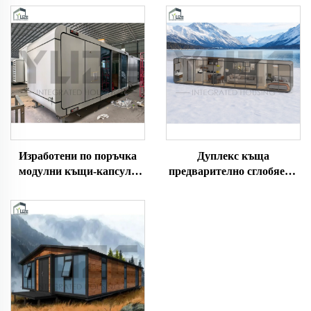
Изработени по поръчка
Дуплекс къща
модулни къщи-капсули
предварително сглобяема
със съвременно
персонализируема
проектиране, модерен
преносима зимна къща
модулен ябълков вил тип
кабина къща-капсула
къща за хотел
вила