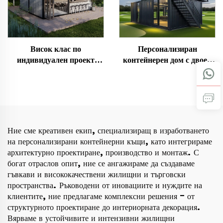
Висок клас по
Персонализиран
индивидуален проект
контейнерен дом с двоен
Двуетажна контейнерна
стъклен балкон за
къща с кафе и бар на
административна сграда
покрива
Ние сме креативен екип, специализиращ в изработването
на персонализирани контейнерни къщи, като интегрираме
архитектурно проектиране, производство и монтаж. С
богат отраслов опит, ние се ангажираме да създаваме
гъвкави и висококачествени жилищни и търговски
пространства. Ръководени от иновациите и нуждите на
клиентите, ние предлагаме комплексни решения – от
структурното проектиране до интериорната декорация.
Вярваме в устойчивите и интензивни жилищни