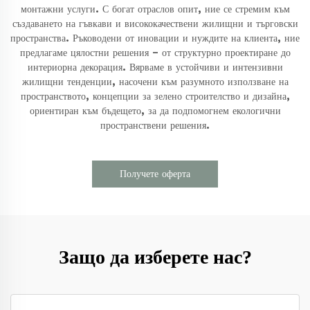
монтажни услуги. С богат отраслов опит, ние се стремим към
създаването на гъвкави и висококачествени жилищни и търговски
пространства. Ръководени от иновации и нуждите на клиента, ние
предлагаме цялостни решения – от структурно проектиране до
интериорна декорация. Вярваме в устойчиви и интензивни
жилищни тенденции, насочени към разумното използване на
пространството, концепции за зелено строителство и дизайна,
ориентиран към бъдещето, за да подпомогнем екологични
пространствени решения.
Получете оферта
Защо да изберете нас?