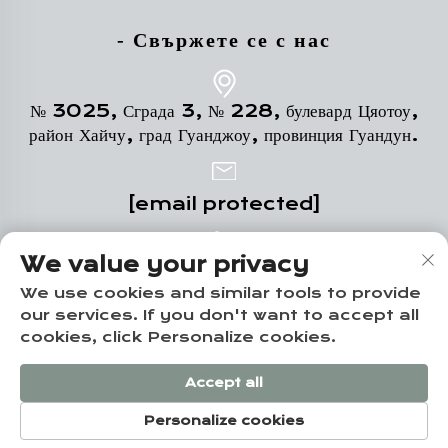
- Свържете се с нас
№ 3025, Сграда 3, № 228, булевард Цяотоу,
район Хайчу, град Гуанджоу, провинция Гуандун.
[email protected]
We value your privacy
+86-18102719517
We use cookies and similar tools to provide
our services. If you don't want to accept all
cookies, click Personalize cookies.
Всички права запазени © Guangzhou Yuze
Integrated Housing Co., Ltd. -
Политика за
Accept all
поверителност
Personalize cookies